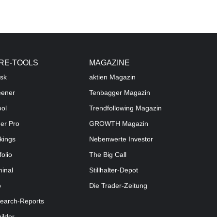
RE-TOOLS
MAGAZINE
sk
aktien
Magazin
eener
Tenbagger Magazin
ool
Trendfollowing Magazin
der Pro
GROWTH
Magazin
kings
Nebenwerte Investor
folio
The Big Call
minal
Stillhalter-Depot
o
Die Trader-Zeitung
earch-Reports
uilder