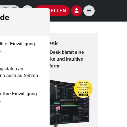
izielle Social Media-Accounts
Aktien- und Artikelsuche öffnen
Seitennavigation öf
BESTELLEN
.de
Trading-Desk
Ihrer Einwilligung
s,
Das Trading-
Desk bie­tet eine
leis­tungs­star­ke und in­tui­tive
Han­dels­platt­form
ngsdaten an
kann auch außerhalb
. Ihre Einwilligung
.