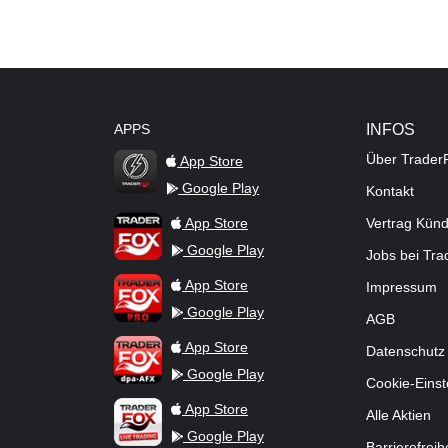
APPS
INFOS
Über Trader
App Store
Google Play
Kontakt
TraderFox Flash
TraderFox App
App Store
Vertrag Kün
Google Play
Jobs bei Tr
TraderFox Pro
App Store
Impressum
Google Play
AGB
TraderFox dpa-AFX ProFeed
App Store
Datenschutz
Google Play
Cookie-Einst
TraderFox Live Trading
App Store
Alle Aktien
Google Play
Barrierefreih