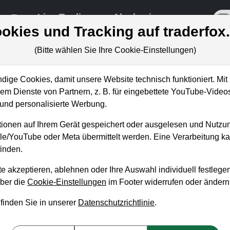
re
Live-Trading
Akademie
off
okies und Tracking auf traderfox
(Bitte wählen Sie Ihre Cookie-Einstellungen)
ige Cookies, damit unsere Website technisch funktioniert. Mit 
m Dienste von Partnern, z. B. für eingebettete YouTube-Video
erden Chinaaktien wieder
nd personalisierte Werbung.
gnale seitens der Behörden!
ionen auf Ihrem Gerät gespeichert oder ausgelesen und Nutzu
gle/YouTube oder Meta übermittelt werden. Eine Verarbeitung 
inden.
e akzeptieren, ablehnen oder Ihre Auswahl individuell festlegen
über die
Cookie-Einstellungen
im Footer widerrufen oder ändern
 finden Sie in unserer
Datenschutzrichtlinie
.