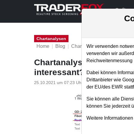
Softwa
Co
Chartanalysen
Home
Blog
Chartanalysen
Wir verwenden notwend
verwenden wir außerde
Chartanalyse Tencent: w
Reichweitenmessung u
interessant? Positive Si
Dabei können Informat
Drittanbieter wie Goo
25.10.2021 um 07:23 Uhr
|
P. Uhlschmied
der EU/des EWR stattf
Sie können alle Dienst
können Sie jederzeit 
Weitere Informationen