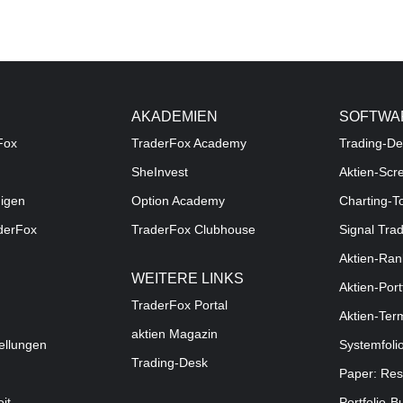
AKADEMIEN
SOFTWA
Fox
TraderFox Academy
Trading-De
SheInvest
Aktien-Scr
digen
Option Academy
Charting-T
aderFox
TraderFox Clubhouse
Signal Tra
Aktien-Ran
WEITERE LINKS
Aktien-Port
TraderFox Portal
Aktien-Ter
aktien Magazin
ellungen
Systemfoli
Trading-Desk
Paper: Res
eit
Portfolio-B