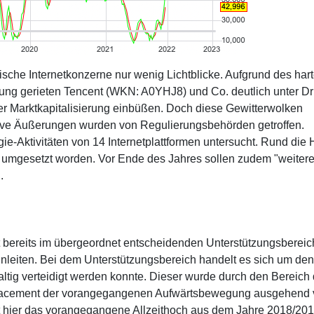
sche Internetkonzerne nur wenig Lichtblicke. Aufgrund des har
rung gerieten Tencent (WKN: A0YHJ8) und Co. deutlich unter D
er Marktkapitalisierung einbüßen. Doch diese Gewitterwolken
itive Äußerungen wurden von Regulierungsbehörden getroffen.
-Aktivitäten von 14 Internetplattformen untersucht. Rund die H
s umgesetzt worden. Vor Ende des Jahres sollen zudem "weiter
.
t bereits im übergeordnet entscheidenden Unterstützungsbereic
nleiten. Bei dem Unterstützungsbereich handelt es sich um den
tig verteidigt werden konnte. Dieser wurde durch den Bereich
etracement der vorangegangenen Aufwärtsbewegung ausgehend
ist hier das vorangegangene Allzeithoch aus dem Jahre 2018/20