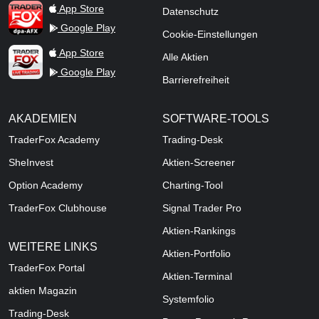
TraderFox dpa-AFX ProFeed
App Store
Datenschutz
Google Play
Cookie-Einstellungen
TraderFox Live Trading
App Store
Alle Aktien
Google Play
Barrierefreiheit
AKADEMIEN
SOFTWARE-TOOLS
TraderFox Academy
Trading-Desk
SheInvest
Aktien-Screener
Option Academy
Charting-Tool
TraderFox Clubhouse
Signal Trader Pro
Aktien-Rankings
WEITERE LINKS
Aktien-Portfolio
TraderFox Portal
Aktien-Terminal
aktien Magazin
Systemfolio
Trading-Desk