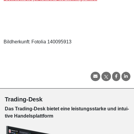
Bildherkunft: Fotolia 140095913
Trading-Desk
Das Trading-
Desk bie­tet eine leis­tungs­star­ke und in­tui­
tive Han­dels­platt­form