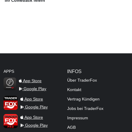
ihr Comeback feiern
APPS
INFOS
Über TraderFox
App Store
Google Play
Kontakt
TraderFox Flash
TraderFox App
App Store
Vertrag Kündigen
Google Play
Jobs bei TraderFox
TraderFox Pro
App Store
Impressum
Google Play
AGB