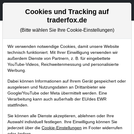
Aktien- und Artikelsuche
Seite
Cookies und Tracking auf
traderfox.de
(Bitte wählen Sie Ihre Cookie-Einstellungen)
Chartanalysen
Home
Blog
Chartanalysen
Wir verwenden notwendige Cookies, damit unsere Website
technisch funktioniert. Mit Ihrer Einwilligung verwenden wir
außerdem Dienste von Partnern, z. B. für eingebettete
Chartanalyse Tesla: Das
YouTube-Videos, Reichweitenmessung und personalisierte
iPhone auf Rädern!
Werbung.
Dabei können Informationen auf Ihrem Gerät gespeichert oder
05.08.2017 um 08:49 Uhr
|
P. Uhlschmied
ausgelesen und Nutzungsdaten an Drittanbieter wie
Google/YouTube oder Meta übermittelt werden. Eine
Verarbeitung kann auch außerhalb der EU/des EWR
stattfinden.
Sie können alle Dienste akzeptieren, ablehnen oder Ihre
Auswahl individuell festlegen. Ihre Einwilligung können Sie
jederzeit über die
Cookie-Einstellungen
im Footer widerrufen
oder ändern.