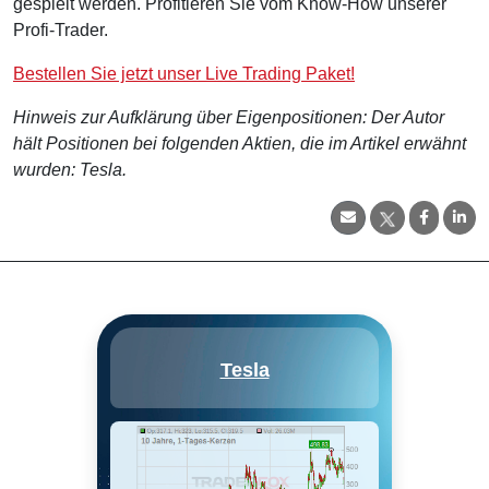
gespielt werden. Profitieren Sie vom Know-How unserer
Profi-Trader.
Bestellen Sie jetzt unser Live Trading Paket!
Hinweis zur Aufklärung über Eigenpositionen: Der Autor
hält Positionen bei folgenden Aktien, die im Artikel erwähnt
wurden: Tesla.
Tesla Inc wurde 2003 gegründet
Tesla
und hat seinen Sitz in Palo Alto,
Kalifornien. Tesla ist ein vertikal
integriertes, nachhaltiges
Energieunternehmen, das sich
ebenfalls zum Ziel gesetzt hat,
die Welt durch die Herstellung
von Elektrofahrzeugen auf