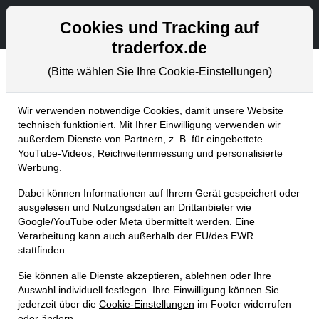
Aktien- und Artikelsuche
Seite
Cookies und Tracking auf
traderfox.de
(Bitte wählen Sie Ihre Cookie-Einstellungen)
Chartanalysen
Home
Blog
Chartanalysen
Wir verwenden notwendige Cookies, damit unsere Website
technisch funktioniert. Mit Ihrer Einwilligung verwenden wir
außerdem Dienste von Partnern, z. B. für eingebettete
Chartanalyse Tesla: Die
YouTube-Videos, Reichweitenmessung und personalisierte
Einstiegsgelegenheit des Jahres?
Werbung.
14.10.2024 um 14:22 Uhr
|
P. Uhlschmied
Dabei können Informationen auf Ihrem Gerät gespeichert oder
ausgelesen und Nutzungsdaten an Drittanbieter wie
Google/YouTube oder Meta übermittelt werden. Eine
Verarbeitung kann auch außerhalb der EU/des EWR
stattfinden.
Sie können alle Dienste akzeptieren, ablehnen oder Ihre
Auswahl individuell festlegen. Ihre Einwilligung können Sie
jederzeit über die
Cookie-Einstellungen
im Footer widerrufen
oder ändern.