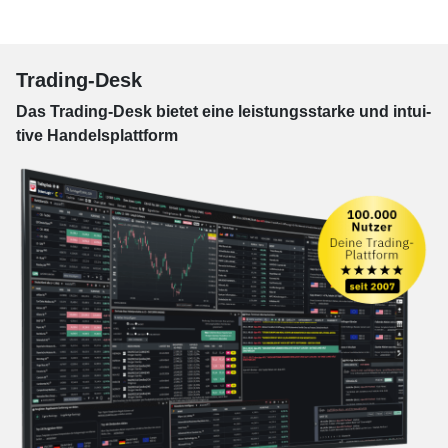
Trading-Desk
Das Trading-
Desk bie­tet eine leis­tungs­star­ke und in­tui­
tive Han­dels­platt­form