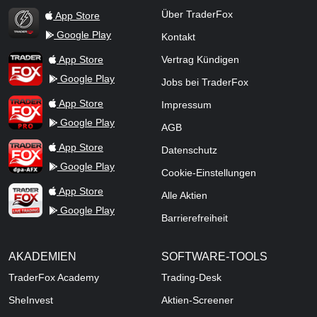
Über TraderFox
App Store
Google Play
Kontakt
TraderFox Flash
TraderFox App
App Store
Vertrag Kündigen
Google Play
Jobs bei TraderFox
TraderFox Pro
App Store
Impressum
Google Play
AGB
TraderFox dpa-AFX ProFeed
App Store
Datenschutz
Google Play
Cookie-Einstellungen
TraderFox Live Trading
App Store
Alle Aktien
Google Play
Barrierefreiheit
AKADEMIEN
SOFTWARE-TOOLS
TraderFox Academy
Trading-Desk
SheInvest
Aktien-Screener