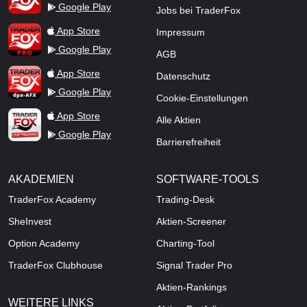
Google Play
Jobs bei TraderFox
TraderFox Pro
App Store
Impressum
Google Play
AGB
TraderFox dpa-AFX ProFeed
App Store
Datenschutz
Google Play
Cookie-Einstellungen
TraderFox Live Trading
App Store
Alle Aktien
Google Play
Barrierefreiheit
AKADEMIEN
SOFTWARE-TOOLS
TraderFox Academy
Trading-Desk
SheInvest
Aktien-Screener
Option Academy
Charting-Tool
TraderFox Clubhouse
Signal Trader Pro
Aktien-Rankings
WEITERE LINKS