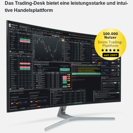
Das Trading-
Desk bie­tet eine leis­tungs­star­ke und in­tui­
tive Han­dels­platt­form