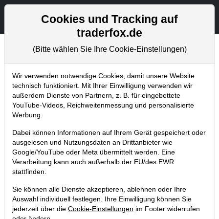
Aktien- und Artikelsuche
Seite
Cookies und Tracking auf
traderfox.de
(Bitte wählen Sie Ihre Cookie-Einstellungen)
Chartanalysen
Home
Blog
Chartanalysen
Wir verwenden notwendige Cookies, damit unsere Website
technisch funktioniert. Mit Ihrer Einwilligung verwenden wir
außerdem Dienste von Partnern, z. B. für eingebettete
Chartanalyse Tesla: Elon Musk zeigt
YouTube-Videos, Reichweitenmessung und personalisierte
es seinen Kritikern - Aktie mit
Werbung.
Verdopplungspotenzial!
Dabei können Informationen auf Ihrem Gerät gespeichert oder
ausgelesen und Nutzungsdaten an Drittanbieter wie
29.10.2018 um 20:11 Uhr
|
P. Uhlschmied
Google/YouTube oder Meta übermittelt werden. Eine
Verarbeitung kann auch außerhalb der EU/des EWR
stattfinden.
Sie können alle Dienste akzeptieren, ablehnen oder Ihre
Auswahl individuell festlegen. Ihre Einwilligung können Sie
jederzeit über die
Cookie-Einstellungen
im Footer widerrufen
oder ändern.