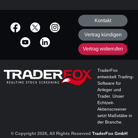
Kontakt
offizielle Social Media-Accounts
Vertrag kündigen
Vertrag widerrufen
TraderFox
entwickelt Trading-
Software für
Anleger und
Trader. Unser
Echtzeit-
Aktienscreener
setzt Maßstäbe in
der Branche.
© Copyright 2026, All Rights Reserved
TraderFox GmbH