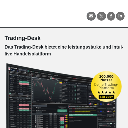
Trading-Desk
Das Trading-
Desk bie­tet eine leis­tungs­star­ke und in­tui­
tive Han­dels­platt­form