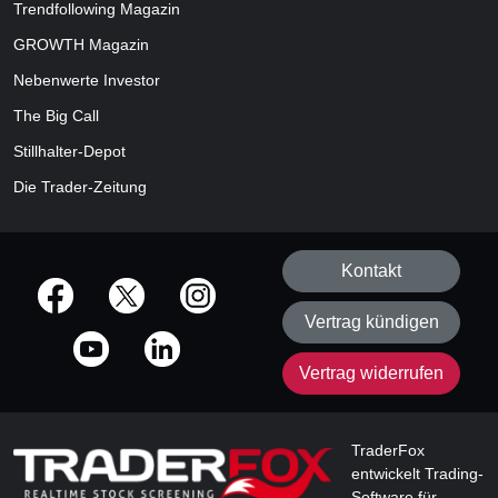
Trendfollowing Magazin
GROWTH
Magazin
Nebenwerte Investor
The Big Call
Stillhalter-Depot
Die Trader-Zeitung
Kontakt
offizielle Social Media-Accounts
Vertrag kündigen
Vertrag widerrufen
TraderFox
entwickelt Trading-
Software für