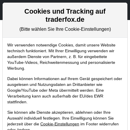
Aktien- und Artikelsuche
Seite
Cookies und Tracking auf
traderfox.de
(Bitte wählen Sie Ihre Cookie-Einstellungen)
Chartanalysen
Home
Blog
Chartanalysen
Wir verwenden notwendige Cookies, damit unsere Website
technisch funktioniert. Mit Ihrer Einwilligung verwenden wir
außerdem Dienste von Partnern, z. B. für eingebettete
Chartanalyse Tesla: Korrektur
YouTube-Videos, Reichweitenmessung und personalisierte
voraus - Aktie mit entscheidendem
Werbung.
Verkaufssignal!
Dabei können Informationen auf Ihrem Gerät gespeichert oder
ausgelesen und Nutzungsdaten an Drittanbieter wie
12.05.2021 um 06:54 Uhr
|
P. Uhlschmied
Google/YouTube oder Meta übermittelt werden. Eine
Verarbeitung kann auch außerhalb der EU/des EWR
stattfinden.
Sie können alle Dienste akzeptieren, ablehnen oder Ihre
Auswahl individuell festlegen. Ihre Einwilligung können Sie
jederzeit über die
Cookie-Einstellungen
im Footer widerrufen
oder ändern.