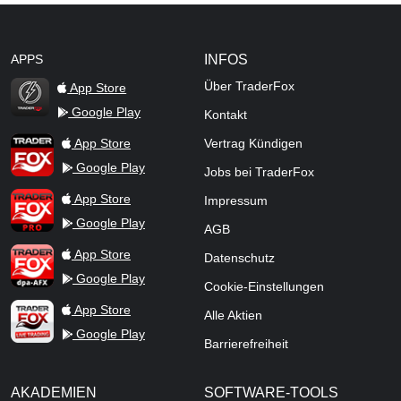
APPS
INFOS
Über TraderFox
App Store
Google Play
Kontakt
TraderFox Flash
TraderFox App
App Store
Vertrag Kündigen
Google Play
Jobs bei TraderFox
TraderFox Pro
App Store
Impressum
Google Play
AGB
TraderFox dpa-AFX ProFeed
App Store
Datenschutz
Google Play
Cookie-Einstellungen
TraderFox Live Trading
App Store
Alle Aktien
Google Play
Barrierefreiheit
AKADEMIEN
SOFTWARE-TOOLS