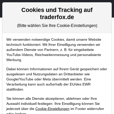
Aktien- und Artikelsuche
Seite
Cookies und Tracking auf
traderfox.de
(Bitte wählen Sie Ihre Cookie-Einstellungen)
Chartanalysen
Home
Blog
Chartanalysen
Wir verwenden notwendige Cookies, damit unsere Website
technisch funktioniert. Mit Ihrer Einwilligung verwenden wir
außerdem Dienste von Partnern, z. B. für eingebettete
Chartanalyse Tesla: Kurz vor einem
YouTube-Videos, Reichweitenmessung und personalisierte
neuen Aufwärts-Impuls?
Werbung.
29.12.2017 um 15:49 Uhr
|
P. Uhlschmied
Dabei können Informationen auf Ihrem Gerät gespeichert oder
ausgelesen und Nutzungsdaten an Drittanbieter wie
Google/YouTube oder Meta übermittelt werden. Eine
Verarbeitung kann auch außerhalb der EU/des EWR
stattfinden.
Sie können alle Dienste akzeptieren, ablehnen oder Ihre
Auswahl individuell festlegen. Ihre Einwilligung können Sie
jederzeit über die
Cookie-Einstellungen
im Footer widerrufen
oder ändern.