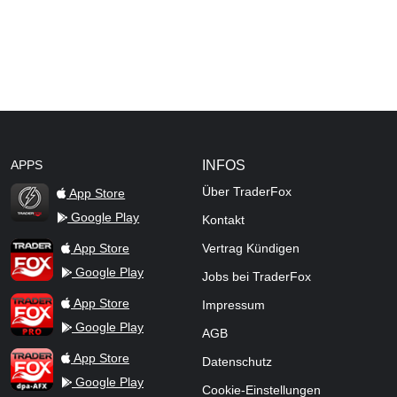
APPS
INFOS
Über TraderFox
App Store
Google Play
Kontakt
TraderFox Flash
TraderFox App
App Store
Vertrag Kündigen
Google Play
Jobs bei TraderFox
TraderFox Pro
App Store
Impressum
Google Play
AGB
TraderFox dpa-AFX ProFeed
App Store
Datenschutz
Google Play
Cookie-Einstellungen