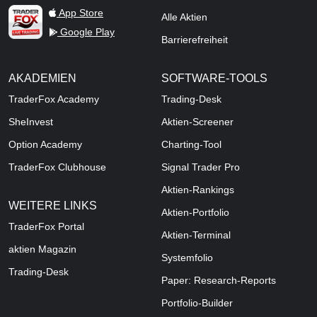
TraderFox Live Trading
App Store
Alle Aktien
Google Play
Barrierefreiheit
AKADEMIEN
SOFTWARE-TOOLS
TraderFox Academy
Trading-Desk
SheInvest
Aktien-Screener
Option Academy
Charting-Tool
TraderFox Clubhouse
Signal Trader Pro
Aktien-Rankings
WEITERE LINKS
Aktien-Portfolio
TraderFox Portal
Aktien-Terminal
aktien Magazin
Systemfolio
Trading-Desk
Paper: Research-Reports
Portfolio-Builder