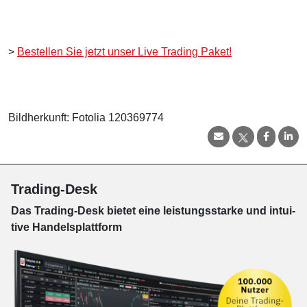
>
Bestellen Sie jetzt unser Live Trading Paket!
Bildherkunft: Fotolia 120369774
Trading-Desk
Das Trading-
Desk bie­tet eine leis­tungs­star­ke und in­tui­
tive Han­dels­platt­form