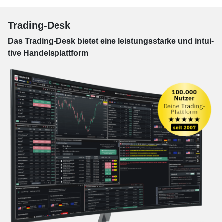
Trading-Desk
Das Trading-
Desk bie­tet eine leis­tungs­star­ke und in­tui­
tive Han­dels­platt­form