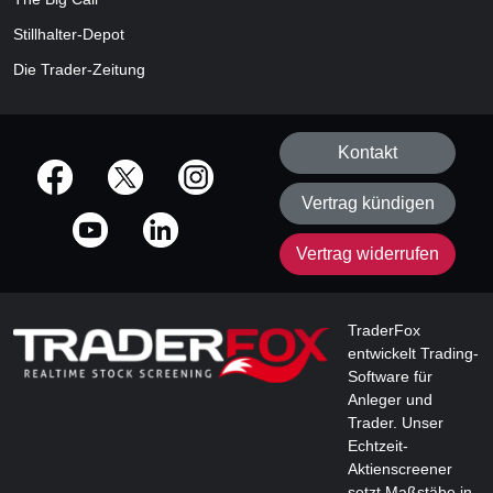
Stillhalter-Depot
Die Trader-Zeitung
Kontakt
offizielle Social Media-Accounts
Vertrag kündigen
Vertrag widerrufen
TraderFox
entwickelt Trading-
Software für
Anleger und
Trader. Unser
Echtzeit-
Aktienscreener
setzt Maßstäbe in