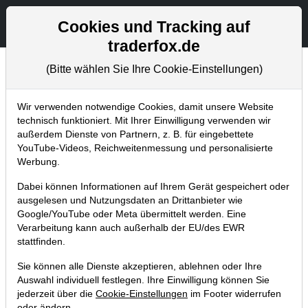
Aktien- und Artikelsuche
Seite
Cookies und Tracking auf
traderfox.de
(Bitte wählen Sie Ihre Cookie-Einstellungen)
Chartanalysen
Home
Blog
Chartanalysen
Wir verwenden notwendige Cookies, damit unsere Website
technisch funktioniert. Mit Ihrer Einwilligung verwenden wir
außerdem Dienste von Partnern, z. B. für eingebettete
Chartanalyse Tesla: Wie geht
YouTube-Videos, Reichweitenmessung und personalisierte
die Achterbahnfahrt aus?
Werbung.
Dabei können Informationen auf Ihrem Gerät gespeichert oder
02.10.2018 um 05:52 Uhr
|
P. Uhlschmied
ausgelesen und Nutzungsdaten an Drittanbieter wie
Google/YouTube oder Meta übermittelt werden. Eine
Verarbeitung kann auch außerhalb der EU/des EWR
stattfinden.
Sie können alle Dienste akzeptieren, ablehnen oder Ihre
Auswahl individuell festlegen. Ihre Einwilligung können Sie
jederzeit über die
Cookie-Einstellungen
im Footer widerrufen
oder ändern.