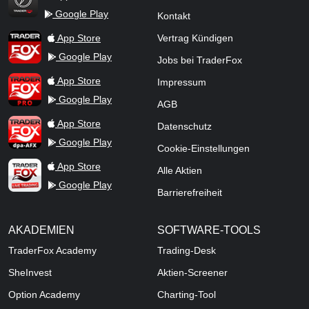
Google Play
Kontakt
TraderFox Flash
TraderFox App
App Store
Vertrag Kündigen
Google Play
Jobs bei TraderFox
TraderFox Pro
App Store
Impressum
Google Play
AGB
TraderFox dpa-AFX ProFeed
App Store
Datenschutz
Google Play
Cookie-Einstellungen
TraderFox Live Trading
App Store
Alle Aktien
Google Play
Barrierefreiheit
AKADEMIEN
SOFTWARE-TOOLS
TraderFox Academy
Trading-Desk
SheInvest
Aktien-Screener
Option Academy
Charting-Tool