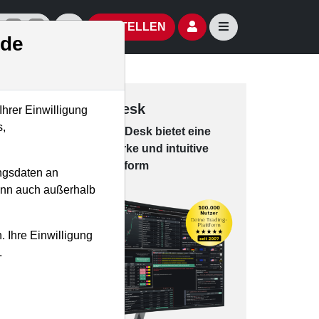
izielle Social Media-Accounts
Aktien- und Artikelsuche öffnen
Seitennavigation öf
BESTELLEN
.de
Trading-Desk
Ihrer Einwilligung
s,
Das Trading-
Desk bie­tet eine
leis­tungs­star­ke und in­tui­tive
Han­dels­platt­form
ngsdaten an
kann auch außerhalb
. Ihre Einwilligung
.