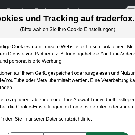
re
Live-Trading
Akademie
off
okies und Tracking auf traderfox
(Bitte wählen Sie Ihre Cookie-Einstellungen)
ige Cookies, damit unsere Website technisch funktioniert. Mit 
m Dienste von Partnern, z. B. für eingebettete YouTube-Video
oronaprofiteur vor
nd personalisierte Werbung.
koutszenario?
ionen auf Ihrem Gerät gespeichert oder ausgelesen und Nutzu
gle/YouTube oder Meta übermittelt werden. Eine Verarbeitung 
inden.
e akzeptieren, ablehnen oder Ihre Auswahl individuell festlegen
über die
Cookie-Einstellungen
im Footer widerrufen oder ändern
 finden Sie in unserer
Datenschutzrichtlinie
.