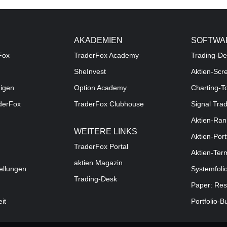
AKADEMIEN
SOFTWA
Fox
TraderFox Academy
Trading-De
SheInvest
Aktien-Scr
digen
Option Academy
Charting-T
aderFox
TraderFox Clubhouse
Signal Tra
Aktien-Ran
WEITERE LINKS
Aktien-Port
TraderFox Portal
Aktien-Ter
aktien Magazin
ellungen
Systemfoli
Trading-Desk
Paper: Res
eit
Portfolio-B