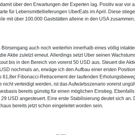
 damit über den Erwartungen der Experten lag. Positiv war vor 
rte für Lebensmittellieferungen UberEats im April. Diese stieg
eile mit über 100.000 Gaststätten alleine in den USA zusammen.
m Börsengang auch noch weiterhin innerhalb eines völlig intakte
ie Aktie zuletzt erneut. Allerdings setzt Uber seinen Wachstum
out bis in den Bereich von vorerst 50 USD aus. Steuert die Akt
USD nochmals an, erwäge ich den Aufbau einer ersten Position
das 61,8er Fibonacci-Retracement der laufenden Erholungsbewe
icht verteidigt werden, ist das Aufwärtsszenario vorerst ungült
esbasis bereits günstig für einen möglichen Einstieg. Ebenfalls
29 USD angesteuert. Eine erste Stabilisierung deutet sich an.
haus bereits jetzt schon eingeleitet worden sein.