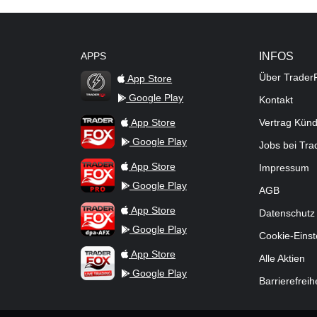
APPS
INFOS
Über Trader
App Store
Google Play
Kontakt
TraderFox Flash
TraderFox App
App Store
Vertrag Kün
Google Play
Jobs bei Tr
TraderFox Pro
App Store
Impressum
Google Play
AGB
TraderFox dpa-AFX ProFeed
App Store
Datenschutz
Google Play
Cookie-Einst
TraderFox Live Trading
App Store
Alle Aktien
Google Play
Barrierefreih