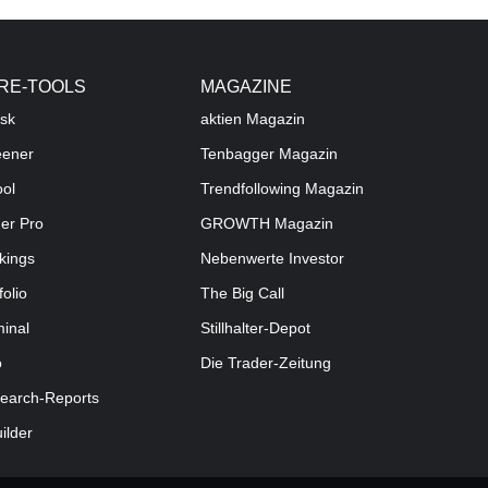
RE-TOOLS
MAGAZINE
sk
aktien
Magazin
eener
Tenbagger Magazin
ool
Trendfollowing Magazin
der Pro
GROWTH
Magazin
kings
Nebenwerte Investor
folio
The Big Call
minal
Stillhalter-Depot
o
Die Trader-Zeitung
earch-Reports
uilder