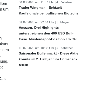
04.08.2026 um 11:37 Uhr |
A. Zehetner
allem
Trader Wingman - Echtzeit-
en um
Kaufsignale bei bullischen Biotechs
31.07.2026 um 22:44 Uhr |
J. Meyer
Amazon: Drei Highlights
unterstreichen den 400 USD Bull-
n
Case. Musterdepot-Position +32 %!
skurs
16.07.2026 um 10:33 Uhr |
A. Zehetner
ie den
Saisonaler Bullenmarkt - Diese Aktie
.
könnte im 2. Halbjahr ihr Comeback
gung.
feiern
ig.
 Das