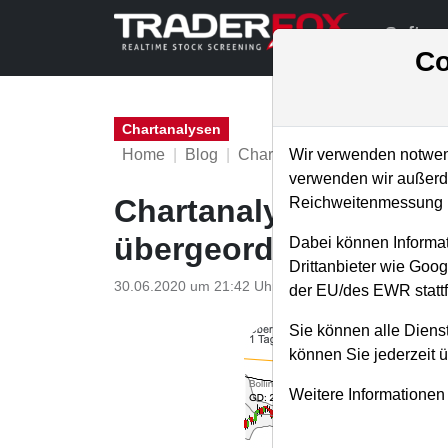
Softwa
Co
Chartanalysen
Home
Blog
Chartanalysen
Wir verwenden notwend
verwenden wir außerde
Chartanalyse Uber: C
Reichweitenmessung u
übergeordnetem Brea
Dabei können Informat
Drittanbieter wie Goo
30.06.2020 um 21:42 Uhr
|
P. Uhlschmied
der EU/des EWR stattf
Sie können alle Dienst
können Sie jederzeit 
Weitere Informationen