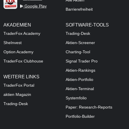
Alle Aktien
Google Play
Barrierefreiheit
AKADEMIEN
SOFTWARE-TOOLS
TraderFox Academy
Trading-Desk
SheInvest
Aktien-Screener
Option Academy
Charting-Tool
TraderFox Clubhouse
Signal Trader Pro
Aktien-Rankings
WEITERE LINKS
Aktien-Portfolio
TraderFox Portal
Aktien-Terminal
aktien Magazin
Systemfolio
Trading-Desk
Paper: Research-Reports
Portfolio-Builder