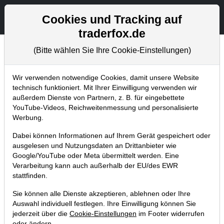
Aktien- und Artikelsuche
Seite
Cookies und Tracking auf
traderfox.de
(Bitte wählen Sie Ihre Cookie-Einstellungen)
Chartanalysen
Home
Blog
Chartanalysen
Wir verwenden notwendige Cookies, damit unsere Website
technisch funktioniert. Mit Ihrer Einwilligung verwenden wir
außerdem Dienste von Partnern, z. B. für eingebettete
Chartanalyse Volkswagen: China
YouTube-Videos, Reichweitenmessung und personalisierte
wird stärker – Aktie vor
Werbung.
Turnaround?
Dabei können Informationen auf Ihrem Gerät gespeichert oder
ausgelesen und Nutzungsdaten an Drittanbieter wie
03.04.2020 um 08:47 Uhr
|
P. Uhlschmied
Google/YouTube oder Meta übermittelt werden. Eine
Verarbeitung kann auch außerhalb der EU/des EWR
stattfinden.
Sie können alle Dienste akzeptieren, ablehnen oder Ihre
Auswahl individuell festlegen. Ihre Einwilligung können Sie
jederzeit über die
Cookie-Einstellungen
im Footer widerrufen
oder ändern.