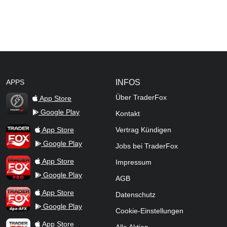
APPS
INFOS
Über TraderFox
App Store
Google Play
Kontakt
TraderFox Flash
TraderFox App
App Store
Vertrag Kündigen
Google Play
Jobs bei TraderFox
TraderFox Pro
App Store
Impressum
Google Play
AGB
TraderFox dpa-AFX ProFeed
App Store
Datenschutz
Google Play
Cookie-Einstellungen
TraderFox Live Trading
App Store