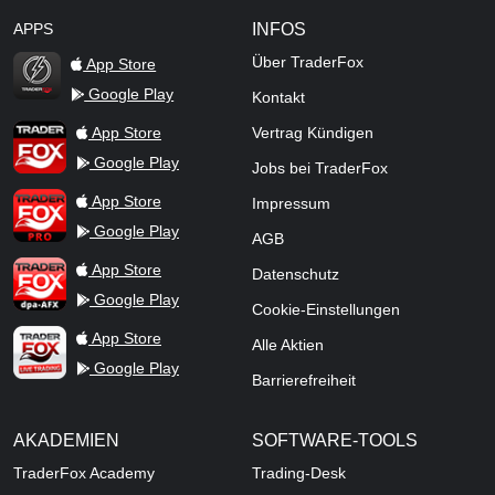
APPS
INFOS
Über TraderFox
App Store
Google Play
Kontakt
TraderFox Flash
TraderFox App
App Store
Vertrag Kündigen
Google Play
Jobs bei TraderFox
TraderFox Pro
App Store
Impressum
Google Play
AGB
TraderFox dpa-AFX ProFeed
App Store
Datenschutz
Google Play
Cookie-Einstellungen
TraderFox Live Trading
App Store
Alle Aktien
Google Play
Barrierefreiheit
AKADEMIEN
SOFTWARE-TOOLS
TraderFox Academy
Trading-Desk