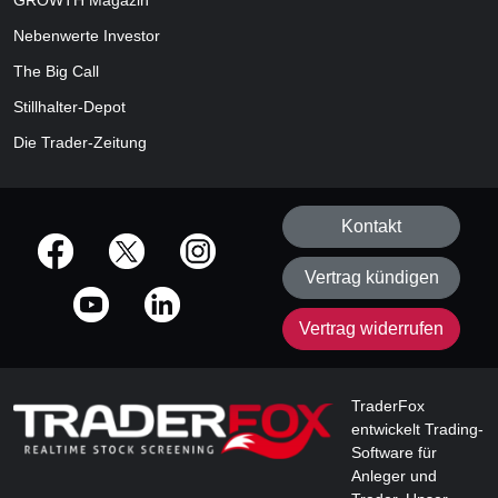
GROWTH
Magazin
Nebenwerte Investor
The Big Call
Stillhalter-Depot
Die Trader-Zeitung
Kontakt
offizielle Social Media-Accounts
Vertrag kündigen
Vertrag widerrufen
TraderFox
entwickelt Trading-
Software für
Anleger und