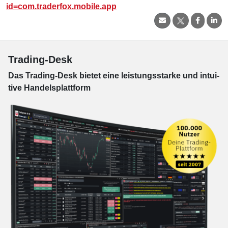
id=com.traderfox.mobile.app
Trading-Desk
Das Trading-
Desk bie­tet eine leis­tungs­star­ke und in­tui­
tive Han­dels­platt­form