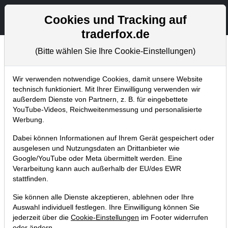
Aktien- und Artikelsuche
Seit
Cookies und Tracking auf
traderfox.de
(Bitte wählen Sie Ihre Cookie-Einstellungen)
Chartanalysen
Home
Blog
Chartanalysen
Wir verwenden notwendige Cookies, damit unsere Website
technisch funktioniert. Mit Ihrer Einwilligung verwenden wir
außerdem Dienste von Partnern, z. B. für eingebettete
Chartanalyse Volkswagen:
YouTube-Videos, Reichweitenmessung und personalisierte
Durchbruch beim größten
Werbung.
Autobauer der Welt!
Dabei können Informationen auf Ihrem Gerät gespeichert oder
ausgelesen und Nutzungsdaten an Drittanbieter wie
19.04.2017 um 09:01 Uhr
|
P. Uhlschmied
Google/YouTube oder Meta übermittelt werden. Eine
Verarbeitung kann auch außerhalb der EU/des EWR
stattfinden.
Sie können alle Dienste akzeptieren, ablehnen oder Ihre
Auswahl individuell festlegen. Ihre Einwilligung können Sie
jederzeit über die
Cookie-Einstellungen
im Footer widerrufen
oder ändern.