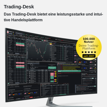
Trading-Desk
Das Trading-
Desk bie­tet eine leis­tungs­star­ke und in­tui­
tive Han­dels­platt­form