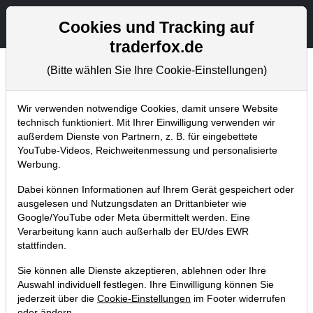
Aktien- und Artikelsuche
Seite
Cookies und Tracking auf
traderfox.de
(Bitte wählen Sie Ihre Cookie-Einstellungen)
Chartanalysen
Home
Blog
Chartanalysen
Wir verwenden notwendige Cookies, damit unsere Website
technisch funktioniert. Mit Ihrer Einwilligung verwenden wir
außerdem Dienste von Partnern, z. B. für eingebettete
Chartanalyse Walt Disney: Auf
YouTube-Videos, Reichweitenmessung und personalisierte
zur Traumhochzeit!
Werbung.
Dabei können Informationen auf Ihrem Gerät gespeichert oder
05.01.2018 um 11:25 Uhr
|
P. Uhlschmied
ausgelesen und Nutzungsdaten an Drittanbieter wie
Google/YouTube oder Meta übermittelt werden. Eine
Verarbeitung kann auch außerhalb der EU/des EWR
stattfinden.
Sie können alle Dienste akzeptieren, ablehnen oder Ihre
Auswahl individuell festlegen. Ihre Einwilligung können Sie
jederzeit über die
Cookie-Einstellungen
im Footer widerrufen
oder ändern.