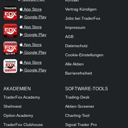
Kontakt
TraderFox Flash
TraderFox App
App Store
Vertrag Kündigen
Google Play
Jobs bei TraderFox
TraderFox Pro
App Store
Impressum
Google Play
AGB
TraderFox dpa-AFX ProFeed
App Store
Datenschutz
Google Play
Cookie-Einstellungen
TraderFox Live Trading
App Store
Alle Aktien
Google Play
Barrierefreiheit
AKADEMIEN
SOFTWARE-TOOLS
TraderFox Academy
Trading-Desk
SheInvest
Aktien-Screener
Option Academy
Charting-Tool
TraderFox Clubhouse
Signal Trader Pro