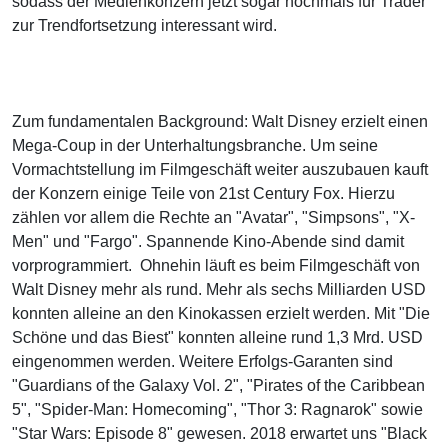
sodass der Medienkonzern jetzt sogar nochmals für Trader
zur Trendfortsetzung interessant wird.
Zum fundamentalen Background: Walt Disney erzielt einen
Mega-Coup in der Unterhaltungsbranche. Um seine
Vormachtstellung im Filmgeschäft weiter auszubauen kauft
der Konzern einige Teile von 21st Century Fox. Hierzu
zählen vor allem die Rechte an "Avatar", "Simpsons", "X-
Men" und "Fargo". Spannende Kino-Abende sind damit
vorprogrammiert. Ohnehin läuft es beim Filmgeschäft von
Walt Disney mehr als rund. Mehr als sechs Milliarden USD
konnten alleine an den Kinokassen erzielt werden. Mit "Die
Schöne und das Biest" konnten alleine rund 1,3 Mrd. USD
eingenommen werden. Weitere Erfolgs-Garanten sind
"Guardians of the Galaxy Vol. 2", "Pirates of the Caribbean
5", "Spider-Man: Homecoming", "Thor 3: Ragnarok" sowie
"Star Wars: Episode 8" gewesen. 2018 erwartet uns "Black