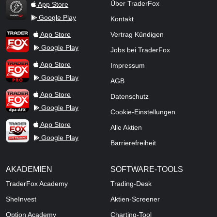
Über TraderFox
App Store
Google Play
Kontakt
TraderFox Flash
TraderFox App
App Store
Vertrag Kündigen
Google Play
Jobs bei TraderFox
TraderFox Pro
App Store
Impressum
Google Play
AGB
TraderFox dpa-AFX ProFeed
App Store
Datenschutz
Google Play
Cookie-Einstellungen
TraderFox Live Trading
App Store
Alle Aktien
Google Play
Barrierefreiheit
AKADEMIEN
SOFTWARE-TOOLS
TraderFox Academy
Trading-Desk
SheInvest
Aktien-Screener
Option Academy
Charting-Tool