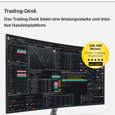
Trading-Desk
Das Trading-
Desk bie­tet eine leis­tungs­star­ke und in­tui­
tive Han­dels­platt­form