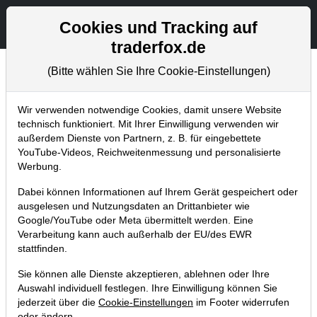
Aktien- und Artikelsuche
Seite
Cookies und Tracking auf
traderfox.de
(Bitte wählen Sie Ihre Cookie-Einstellungen)
Chartanalysen
Home
Blog
Chartanalysen
Wir verwenden notwendige Cookies, damit unsere Website
technisch funktioniert. Mit Ihrer Einwilligung verwenden wir
außerdem Dienste von Partnern, z. B. für eingebettete
Chartanalyse Walt Disney: Comcast
YouTube-Videos, Reichweitenmessung und personalisierte
gibt auf – Walt Disney gewinnt Rennen
Werbung.
um Fox!
Dabei können Informationen auf Ihrem Gerät gespeichert oder
ausgelesen und Nutzungsdaten an Drittanbieter wie
24.07.2018 um 10:23 Uhr
|
P. Uhlschmied
Google/YouTube oder Meta übermittelt werden. Eine
Verarbeitung kann auch außerhalb der EU/des EWR
stattfinden.
Sie können alle Dienste akzeptieren, ablehnen oder Ihre
Auswahl individuell festlegen. Ihre Einwilligung können Sie
jederzeit über die
Cookie-Einstellungen
im Footer widerrufen
oder ändern.