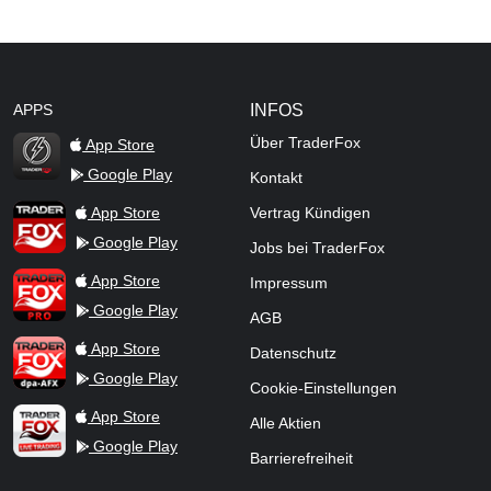
APPS
INFOS
Über TraderFox
App Store
Google Play
Kontakt
TraderFox Flash
TraderFox App
App Store
Vertrag Kündigen
Google Play
Jobs bei TraderFox
TraderFox Pro
App Store
Impressum
Google Play
AGB
TraderFox dpa-AFX ProFeed
App Store
Datenschutz
Google Play
Cookie-Einstellungen
TraderFox Live Trading
App Store
Alle Aktien
Google Play
Barrierefreiheit