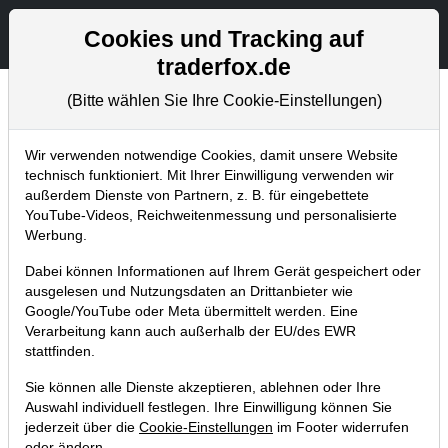
Aktien- und Artikelsuche
Seite
Cookies und Tracking auf
traderfox.de
(Bitte wählen Sie Ihre Cookie-Einstellungen)
Chartanalysen
Home
Blog
Chartanalysen
Wir verwenden notwendige Cookies, damit unsere Website
technisch funktioniert. Mit Ihrer Einwilligung verwenden wir
außerdem Dienste von Partnern, z. B. für eingebettete
Chartanalyse Walt Disney: Einstieg
YouTube-Videos, Reichweitenmessung und personalisierte
nach dem Breakout verpasst? Zu
Werbung.
dieser Marke könnte sie zurücklaufen!
Dabei können Informationen auf Ihrem Gerät gespeichert oder
ausgelesen und Nutzungsdaten an Drittanbieter wie
02.12.2020 um 08:05 Uhr
|
P. Uhlschmied
Google/YouTube oder Meta übermittelt werden. Eine
Verarbeitung kann auch außerhalb der EU/des EWR
stattfinden.
Sie können alle Dienste akzeptieren, ablehnen oder Ihre
Auswahl individuell festlegen. Ihre Einwilligung können Sie
jederzeit über die
Cookie-Einstellungen
im Footer widerrufen
oder ändern.