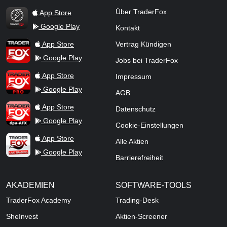
Über TraderFox
App Store
Google Play
Kontakt
TraderFox Flash
TraderFox App
App Store
Vertrag Kündigen
Google Play
Jobs bei TraderFox
TraderFox Pro
App Store
Impressum
Google Play
AGB
TraderFox dpa-AFX ProFeed
App Store
Datenschutz
Google Play
Cookie-Einstellungen
TraderFox Live Trading
App Store
Alle Aktien
Google Play
Barrierefreiheit
AKADEMIEN
SOFTWARE-TOOLS
TraderFox Academy
Trading-Desk
SheInvest
Aktien-Screener