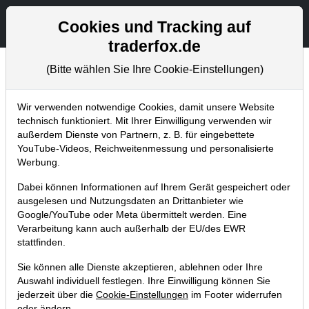
Aktien- und Artikelsuche
Seite
Cookies und Tracking auf
traderfox.de
(Bitte wählen Sie Ihre Cookie-Einstellungen)
Chartanalysen
Home
Blog
Chartanalysen
Wir verwenden notwendige Cookies, damit unsere Website
technisch funktioniert. Mit Ihrer Einwilligung verwenden wir
außerdem Dienste von Partnern, z. B. für eingebettete
Chartanalyse Walt Disney:
YouTube-Videos, Reichweitenmessung und personalisierte
Einstiegs-Gelegenheit fürs
Werbung.
langfristige Depot?
Dabei können Informationen auf Ihrem Gerät gespeichert oder
ausgelesen und Nutzungsdaten an Drittanbieter wie
03.04.2018 um 10:06 Uhr
|
P. Uhlschmied
Google/YouTube oder Meta übermittelt werden. Eine
Verarbeitung kann auch außerhalb der EU/des EWR
stattfinden.
Sie können alle Dienste akzeptieren, ablehnen oder Ihre
Auswahl individuell festlegen. Ihre Einwilligung können Sie
jederzeit über die
Cookie-Einstellungen
im Footer widerrufen
oder ändern.