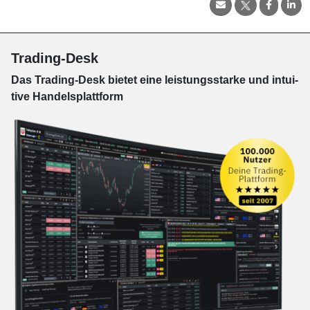
Trading-Desk
Das Trading-
Desk bie­tet eine leis­tungs­star­ke und in­tui­
tive Han­dels­platt­form