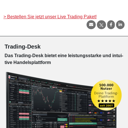
>
Bestellen Sie jetzt unser Live Trading Paket!
Trading-Desk
Das Trading-
Desk bie­tet eine leis­tungs­star­ke und in­tui­
tive Han­dels­platt­form