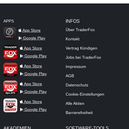
APPS
INFOS
Über TraderFox
App Store
Google Play
Kontakt
TraderFox Flash
TraderFox App
App Store
Vertrag Kündigen
Google Play
Jobs bei TraderFox
TraderFox Pro
App Store
Impressum
Google Play
AGB
TraderFox dpa-AFX ProFeed
App Store
Datenschutz
Google Play
Cookie-Einstellungen
TraderFox Live Trading
App Store
Alle Aktien
Google Play
Barrierefreiheit
AKADEMIEN
SOFTWARE-TOOLS