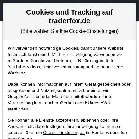
Aktien- und Artikelsuche
Seite
Cookies und Tracking auf
traderfox.de
(Bitte wählen Sie Ihre Cookie-Einstellungen)
Chartanalysen
Home
Blog
Chartanalysen
Wir verwenden notwendige Cookies, damit unsere Website
technisch funktioniert. Mit Ihrer Einwilligung verwenden wir
außerdem Dienste von Partnern, z. B. für eingebettete
Chartanalyse Walt Disney: Jetzt ist
YouTube-Videos, Reichweitenmessung und personalisierte
der Weg nach oben frei!
Werbung.
07.01.2019 um 06:38 Uhr
|
P. Uhlschmied
Dabei können Informationen auf Ihrem Gerät gespeichert oder
ausgelesen und Nutzungsdaten an Drittanbieter wie
Google/YouTube oder Meta übermittelt werden. Eine
Verarbeitung kann auch außerhalb der EU/des EWR
stattfinden.
Sie können alle Dienste akzeptieren, ablehnen oder Ihre
Auswahl individuell festlegen. Ihre Einwilligung können Sie
jederzeit über die
Cookie-Einstellungen
im Footer widerrufen
oder ändern.