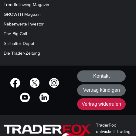
Trendfollowing Magazin
GROWTH
Magazin
Nebenwerte Investor
The Big Call
Stillhalter-Depot
Die Trader-Zeitung
Kontakt
offizielle Social Media-Accounts
Vertrag kündigen
Vertrag widerrufen
TraderFox
entwickelt Trading-