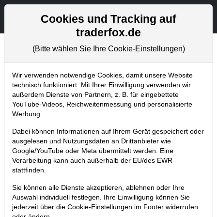
Aktien- und Artikelsuche
Seite
Cookies und Tracking auf
traderfox.de
(Bitte wählen Sie Ihre Cookie-Einstellungen)
Chartanalysen
Home
Blog
Chartanalysen
Wir verwenden notwendige Cookies, damit unsere Website
technisch funktioniert. Mit Ihrer Einwilligung verwenden wir
außerdem Dienste von Partnern, z. B. für eingebettete
Chartanalyse Wirecard: bietet sich
YouTube-Videos, Reichweitenmessung und personalisierte
nach dem massiven Abverkauf eine
Werbung.
Trading-Gelegenheit an?
Dabei können Informationen auf Ihrem Gerät gespeichert oder
ausgelesen und Nutzungsdaten an Drittanbieter wie
08.05.2020 um 07:39 Uhr
|
P. Uhlschmied
Google/YouTube oder Meta übermittelt werden. Eine
Verarbeitung kann auch außerhalb der EU/des EWR
stattfinden.
Sie können alle Dienste akzeptieren, ablehnen oder Ihre
Auswahl individuell festlegen. Ihre Einwilligung können Sie
jederzeit über die
Cookie-Einstellungen
im Footer widerrufen
oder ändern.