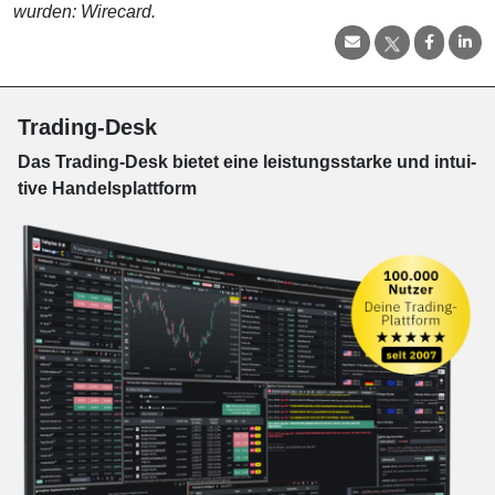
wurden: Wirecard.
Trading-Desk
Das Trading-
Desk bie­tet eine leis­tungs­star­ke und in­tui­
tive Han­dels­platt­form