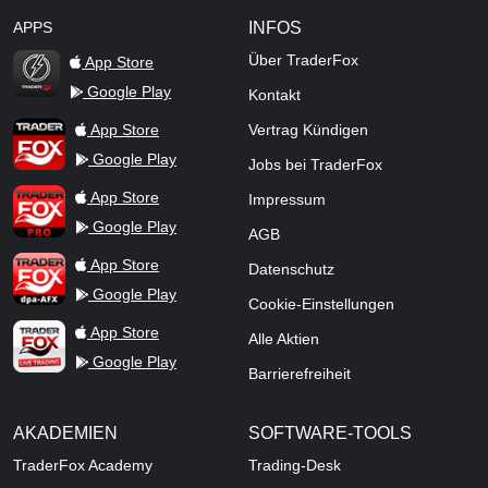
APPS
INFOS
Über TraderFox
App Store
Google Play
Kontakt
TraderFox Flash
TraderFox App
App Store
Vertrag Kündigen
Google Play
Jobs bei TraderFox
TraderFox Pro
App Store
Impressum
Google Play
AGB
TraderFox dpa-AFX ProFeed
App Store
Datenschutz
Google Play
Cookie-Einstellungen
TraderFox Live Trading
App Store
Alle Aktien
Google Play
Barrierefreiheit
AKADEMIEN
SOFTWARE-TOOLS
TraderFox Academy
Trading-Desk