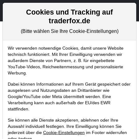
Aktien- und Artikelsuche
Seite
Cookies und Tracking auf
traderfox.de
(Bitte wählen Sie Ihre Cookie-Einstellungen)
Chartanalysen
Home
Blog
Chartanalysen
Wir verwenden notwendige Cookies, damit unsere Website
technisch funktioniert. Mit Ihrer Einwilligung verwenden wir
außerdem Dienste von Partnern, z. B. für eingebettete
Chartanalyse Xiaomi: ist die Aktie
YouTube-Videos, Reichweitenmessung und personalisierte
schon bereit für den nächsten
Werbung.
Breakout?
Dabei können Informationen auf Ihrem Gerät gespeichert oder
ausgelesen und Nutzungsdaten an Drittanbieter wie
22.09.2020 um 07:27 Uhr
|
P. Uhlschmied
Google/YouTube oder Meta übermittelt werden. Eine
Verarbeitung kann auch außerhalb der EU/des EWR
stattfinden.
Sie können alle Dienste akzeptieren, ablehnen oder Ihre
Auswahl individuell festlegen. Ihre Einwilligung können Sie
jederzeit über die
Cookie-Einstellungen
im Footer widerrufen
oder ändern.