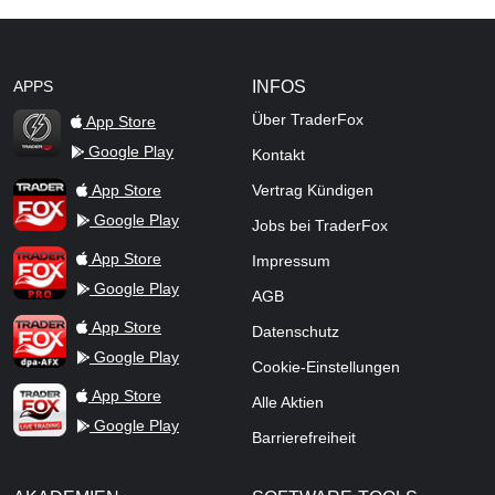
APPS
INFOS
Über TraderFox
App Store
Google Play
Kontakt
TraderFox Flash
TraderFox App
App Store
Vertrag Kündigen
Google Play
Jobs bei TraderFox
TraderFox Pro
App Store
Impressum
Google Play
AGB
TraderFox dpa-AFX ProFeed
App Store
Datenschutz
Google Play
Cookie-Einstellungen
TraderFox Live Trading
App Store
Alle Aktien
Google Play
Barrierefreiheit