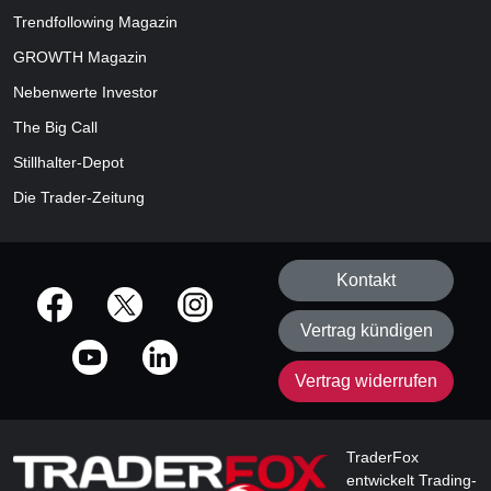
Trendfollowing Magazin
GROWTH
Magazin
Nebenwerte Investor
The Big Call
Stillhalter-Depot
Die Trader-Zeitung
Kontakt
offizielle Social Media-Accounts
Vertrag kündigen
Vertrag widerrufen
TraderFox
entwickelt Trading-