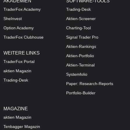
AKADEMIEN
SOFTWARE-TOOLS
TraderFox Academy
Trading-Desk
SheInvest
Aktien-Screener
Option Academy
Charting-Tool
TraderFox Clubhouse
Signal Trader Pro
Aktien-Rankings
WEITERE LINKS
Aktien-Portfolio
TraderFox Portal
Aktien-Terminal
aktien Magazin
Systemfolio
Trading-Desk
Paper: Research-Reports
Portfolio-Builder
MAGAZINE
aktien
Magazin
Tenbagger Magazin