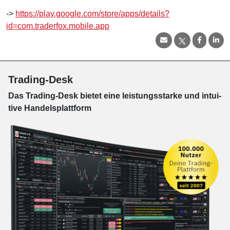
->
https://play.google.com/store/apps/details?
id=com.traderfox.mobile.app
Trading-Desk
Das Trading-
Desk bie­tet eine leis­tungs­star­ke und in­tui­
tive Han­dels­platt­form