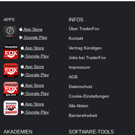
APPS
INFOS
Über TraderFox
App Store
Google Play
Kontakt
TraderFox Flash
TraderFox App
App Store
Vertrag Kündigen
Google Play
Jobs bei TraderFox
TraderFox Pro
App Store
Impressum
Google Play
AGB
TraderFox dpa-AFX ProFeed
App Store
Datenschutz
Google Play
Cookie-Einstellungen
TraderFox Live Trading
App Store
Alle Aktien
Google Play
Barrierefreiheit
AKADEMIEN
SOFTWARE-TOOLS