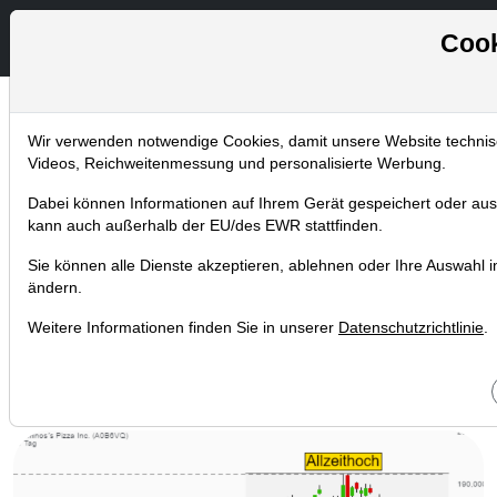
Cook
Wir verwenden notwendige Cookies, damit unsere Website technisch
Chartanalysen
Videos, Reichweitenmessung und personalisierte Werbung.
Home
Blog
Chartanalysen
Dabei können Informationen auf Ihrem Gerät gespeichert oder aus
Domino's Pizza: 2015 noch ein
kann auch außerhalb der EU/des EWR stattfinden.
Aprilscherz – 2017 schon Realität –
Sie können alle Dienste akzeptieren, ablehnen oder Ihre Auswahl ind
Domino's liefert Pizza in Hamburg bald
ändern.
per Roboter
Weitere Informationen finden Sie in unserer
Datenschutzrichtlinie
.
30.03.2017 um 18:32 Uhr
|
TraderFox GmbH