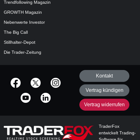
Trendfollowing Magazin
GROWTH
Magazin
Nebenwerte Investor
The Big Call
Stillhalter-Depot
Die Trader-Zeitung
Kontakt
offizielle Social Media-Accounts
Vertrag kündigen
Vertrag widerrufen
TraderFox
entwickelt Trading-
Software für