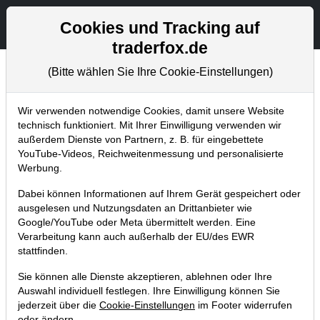
Aktien- und Artikelsuche
Seite
Cookies und Tracking auf
traderfox.de
(Bitte wählen Sie Ihre Cookie-Einstellungen)
Chartanalysen
Home
Blog
Chartanalysen
Wir verwenden notwendige Cookies, damit unsere Website
technisch funktioniert. Mit Ihrer Einwilligung verwenden wir
außerdem Dienste von Partnern, z. B. für eingebettete
Es muss nicht immer kompliziert sein,
YouTube-Videos, Reichweitenmessung und personalisierte
mit einer Linie zum Erfolg – Trend
Werbung.
Continuation Line
Dabei können Informationen auf Ihrem Gerät gespeichert oder
ausgelesen und Nutzungsdaten an Drittanbieter wie
10.02.2017 um 15:08 Uhr
|
TraderFox GmbH
Google/YouTube oder Meta übermittelt werden. Eine
Verarbeitung kann auch außerhalb der EU/des EWR
stattfinden.
Sie können alle Dienste akzeptieren, ablehnen oder Ihre
Auswahl individuell festlegen. Ihre Einwilligung können Sie
jederzeit über die
Cookie-Einstellungen
im Footer widerrufen
oder ändern.