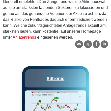
Generell empfehlen Dan Zanger und wir, die Aktienauswahl
auf die am stärksten laufenden Sektoren zu fokussieren und
genau auf das gehandelte Volumen der Aktie zu achten, da
das Risiko von Fehltrades dadurch enorm reduziert werden
kann. Welche zukunftsgerichteten Anlagetrends aktuell am
stärksten laufen, kann kostenfrei auf unserer Homepage
unter
Anlagetrends
eingesehen werden.
Siltronic AG ist in Entwicklung,
Siltronic
Herstellung und Marketing von
Halbleiterwafern. Die Firma hat
Produktionsstätte in Asien,
Europa und den USA. Die Firma
bietet Annealed Wafers,
Floatzone, Power Produkte und
Ultimate Silicon. Ihre
geographische Segmente