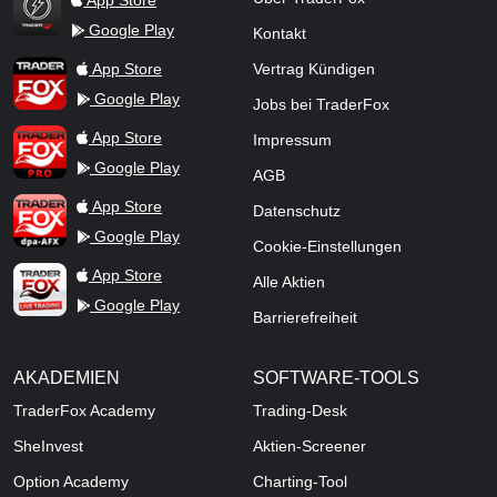
Google Play
Kontakt
TraderFox Flash
TraderFox App
App Store
Vertrag Kündigen
Google Play
Jobs bei TraderFox
TraderFox Pro
App Store
Impressum
Google Play
AGB
TraderFox dpa-AFX ProFeed
App Store
Datenschutz
Google Play
Cookie-Einstellungen
TraderFox Live Trading
App Store
Alle Aktien
Google Play
Barrierefreiheit
AKADEMIEN
SOFTWARE-TOOLS
TraderFox Academy
Trading-Desk
SheInvest
Aktien-Screener
Option Academy
Charting-Tool