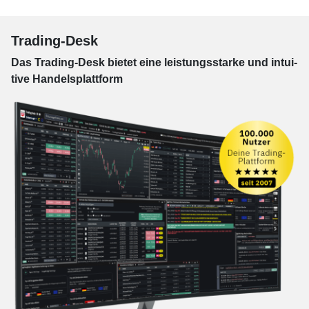
Trading-Desk
Das Trading-
Desk bie­tet eine leis­tungs­star­ke und in­tui­
tive Han­dels­platt­form