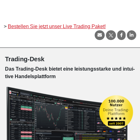
>
Bestellen Sie jetzt unser Live Trading Paket!
Trading-Desk
Das Trading-
Desk bie­tet eine leis­tungs­star­ke und in­tui­
tive Han­dels­platt­form