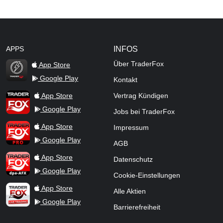
APPS
INFOS
Über TraderFox
App Store
Google Play
Kontakt
TraderFox Flash
TraderFox App
App Store
Vertrag Kündigen
Google Play
Jobs bei TraderFox
TraderFox Pro
App Store
Impressum
Google Play
AGB
TraderFox dpa-AFX ProFeed
App Store
Datenschutz
Google Play
Cookie-Einstellungen
TraderFox Live Trading
App Store
Alle Aktien
Google Play
Barrierefreiheit