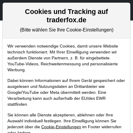
Aktien- und Artikelsuche
Seite
Cookies und Tracking auf
traderfox.de
(Bitte wählen Sie Ihre Cookie-Einstellungen)
Chartanalysen
Home
Blog
Chartanalysen
Wir verwenden notwendige Cookies, damit unsere Website
technisch funktioniert. Mit Ihrer Einwilligung verwenden wir
außerdem Dienste von Partnern, z. B. für eingebettete
Nike überzeugt mit hohem
YouTube-Videos, Reichweitenmessung und personalisierte
Quartalsgewinn und einer neuen
Werbung.
Kooperation – Aktie steigt um 11 %
Dabei können Informationen auf Ihrem Gerät gespeichert oder
ausgelesen und Nutzungsdaten an Drittanbieter wie
01.07.2017 um 16:10 Uhr
|
T. Reich
Google/YouTube oder Meta übermittelt werden. Eine
Verarbeitung kann auch außerhalb der EU/des EWR
stattfinden.
Sie können alle Dienste akzeptieren, ablehnen oder Ihre
Auswahl individuell festlegen. Ihre Einwilligung können Sie
jederzeit über die
Cookie-Einstellungen
im Footer widerrufen
oder ändern.