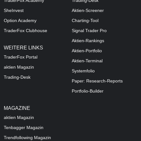
TraderFox Academy
Trading-Desk
SheInvest
Aktien-Screener
Option Academy
Charting-Tool
TraderFox Clubhouse
Signal Trader Pro
Aktien-Rankings
WEITERE LINKS
Aktien-Portfolio
TraderFox Portal
Aktien-Terminal
aktien Magazin
Systemfolio
Trading-Desk
Paper: Research-Reports
Portfolio-Builder
MAGAZINE
aktien
Magazin
Tenbagger Magazin
Trendfollowing Magazin