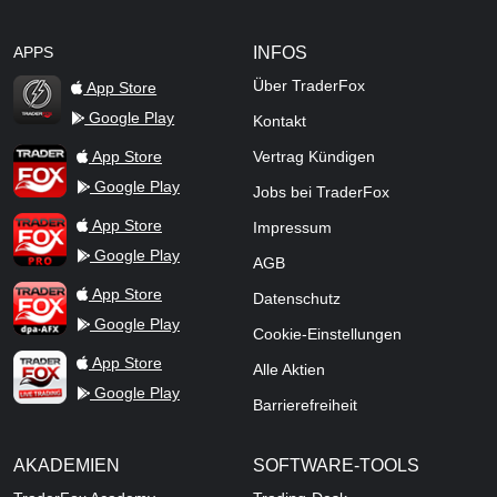
APPS
INFOS
Über TraderFox
App Store
Google Play
Kontakt
TraderFox Flash
TraderFox App
App Store
Vertrag Kündigen
Google Play
Jobs bei TraderFox
TraderFox Pro
App Store
Impressum
Google Play
AGB
TraderFox dpa-AFX ProFeed
App Store
Datenschutz
Google Play
Cookie-Einstellungen
TraderFox Live Trading
App Store
Alle Aktien
Google Play
Barrierefreiheit
AKADEMIEN
SOFTWARE-TOOLS