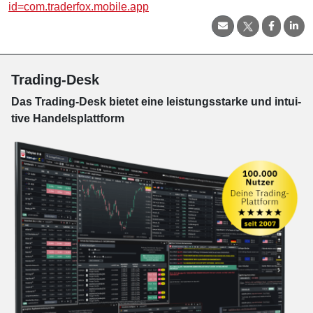
id=com.traderfox.mobile.app
Trading-Desk
Das Trading-
Desk bie­tet eine leis­tungs­star­ke und in­tui­
tive Han­dels­platt­form