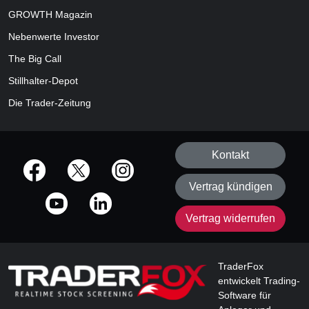
GROWTH
Magazin
Nebenwerte Investor
The Big Call
Stillhalter-Depot
Die Trader-Zeitung
Kontakt
offizielle Social Media-Accounts
Vertrag kündigen
Vertrag widerrufen
TraderFox
entwickelt Trading-
Software für