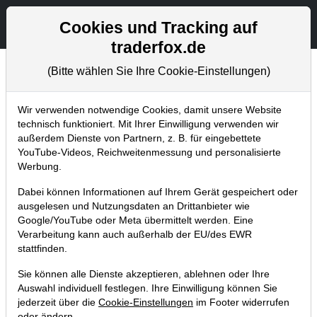
Aktien- und Artikelsuche
Seite
Cookies und Tracking auf
traderfox.de
(Bitte wählen Sie Ihre Cookie-Einstellungen)
Chartanalysen
Home
Blog
Chartanalysen
Wir verwenden notwendige Cookies, damit unsere Website
technisch funktioniert. Mit Ihrer Einwilligung verwenden wir
außerdem Dienste von Partnern, z. B. für eingebettete
Wal-Mart zieht im Kampf
YouTube-Videos, Reichweitenmessung und personalisierte
gegen Amazon alle Register
Werbung.
Dabei können Informationen auf Ihrem Gerät gespeichert oder
12.04.2017 um 19:03 Uhr
|
TraderFox GmbH
ausgelesen und Nutzungsdaten an Drittanbieter wie
Google/YouTube oder Meta übermittelt werden. Eine
Verarbeitung kann auch außerhalb der EU/des EWR
stattfinden.
Sie können alle Dienste akzeptieren, ablehnen oder Ihre
Auswahl individuell festlegen. Ihre Einwilligung können Sie
jederzeit über die
Cookie-Einstellungen
im Footer widerrufen
oder ändern.