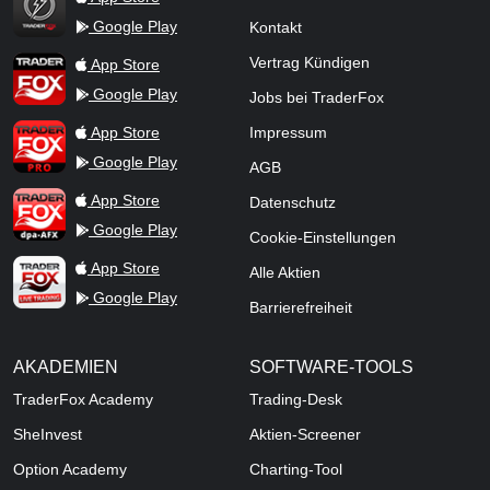
Google Play
Kontakt
TraderFox App
Vertrag Kündigen
App Store
Google Play
Jobs bei TraderFox
TraderFox Pro
App Store
Impressum
Google Play
AGB
TraderFox dpa-AFX ProFeed
App Store
Datenschutz
Google Play
Cookie-Einstellungen
TraderFox Live Trading
App Store
Alle Aktien
Google Play
Barrierefreiheit
AKADEMIEN
SOFTWARE-TOOLS
TraderFox Academy
Trading-Desk
SheInvest
Aktien-Screener
Option Academy
Charting-Tool