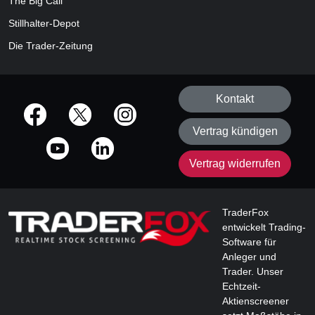
The Big Call
Stillhalter-Depot
Die Trader-Zeitung
Kontakt
offizielle Social Media-Accounts
Vertrag kündigen
Vertrag widerrufen
TraderFox
entwickelt Trading-
Software für
Anleger und
Trader. Unser
Echtzeit-
Aktienscreener