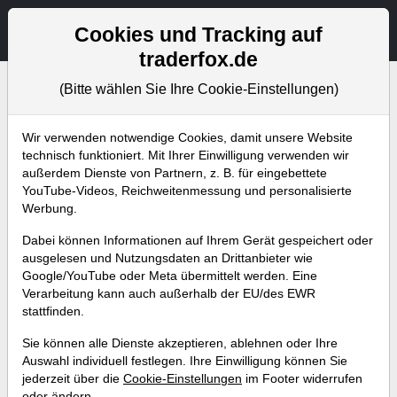
Aktien- und Artikelsuche
Seite
Cookies und Tracking auf
traderfox.de
(Bitte wählen Sie Ihre Cookie-Einstellungen)
Wir verwenden notwendige Cookies, damit unsere Website
Blog
technisch funktioniert. Mit Ihrer Einwilligung verwenden wir
außerdem Dienste von Partnern, z. B. für eingebettete
YouTube-Videos, Reichweitenmessung und personalisierte
Abonniere jetzt unseren wöchentlichen
Werbung.
kostenlosen Newsletter, um garantiert keine
Dabei können Informationen auf Ihrem Gerät gespeichert oder
neuen Aktienanalysen oder
ausgelesen und Nutzungsdaten an Drittanbieter wie
Weiterentwicklungen zu verpassen.
Google/YouTube oder Meta übermittelt werden. Eine
Verarbeitung kann auch außerhalb der EU/des EWR
stattfinden.
NEWSLETTER ABONNIEREN
Sie können alle Dienste akzeptieren, ablehnen oder Ihre
Auswahl individuell festlegen. Ihre Einwilligung können Sie
Alle Artikel
Aktuelles
Weekly Briefing
Trader-Blog
jederzeit über die
Cookie-Einstellungen
im Footer widerrufen
oder ändern.