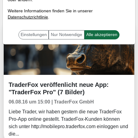
Tradingerfolge
Wissen
Weitere Informationen finden Sie in unserer
Datenschutzrichtlinie
.
Aktuelles
Einstellungen
Nur Notwendige
Alle akzeptieren
TraderFox veröffenlicht neue App:
Aktuelles
"TraderFox Pro" (7 Bilder)
06.08.16 um 15:00 | TraderFox GmbH
Liebe Trader, wir haben gestern die neue TraderFox
Pro-App online gestellt. TraderFox-Kunden können
sich unter http://mobilepro.traderfox.com einloggen und
die...