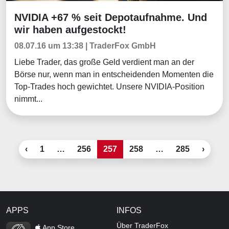
NVIDIA +67 % seit Depotaufnahme. Und
Tradingerfolge
wir haben aufgestockt!
08.07.16 um 13:38 | TraderFox GmbH
Liebe Trader, das große Geld verdient man an der
Börse nur, wenn man in entscheidenden Momenten die
Top-Trades hoch gewichtet. Unsere NVIDIA-Position
nimmt...
‹
1
…
256
257
258
…
285
›
APPS
INFOS
TraderFox Flash
Über TraderFox
App Store