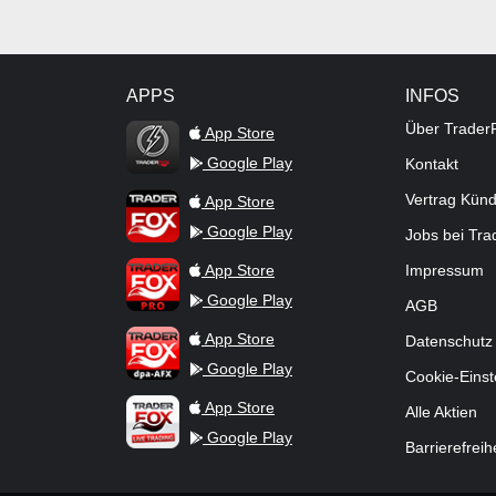
APPS
INFOS
TraderFox Flash
Über Trader
App Store
Google Play
Kontakt
TraderFox App
Vertrag Kün
App Store
Google Play
Jobs bei Tr
TraderFox Pro
App Store
Impressum
Google Play
AGB
TraderFox dpa-AFX ProFeed
App Store
Datenschutz
Google Play
Cookie-Einst
TraderFox Live Trading
App Store
Alle Aktien
Google Play
Barrierefreih