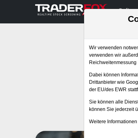
Softwa
Co
Wir verwenden notwend
verwenden wir außerde
Reichweitenmessung u
Abonniere jetzt
Dabei können Informat
neuen
Drittanbieter wie Goo
der EU/des EWR stattf
Sie können alle Dienst
können Sie jederzeit 
Alle 
Weitere Informationen