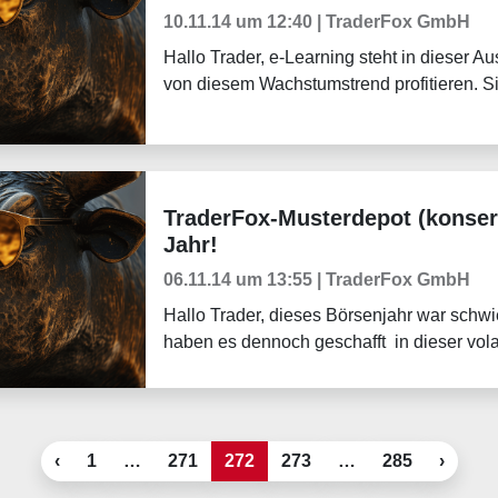
10.11.14 um 12:40 | TraderFox GmbH
Hallo Trader, e-Learning steht in dieser A
von diesem Wachstumstrend profitieren. Si
TraderFox-Musterdepot (konser
Tradingerfolge
Jahr!
06.11.14 um 13:55 | TraderFox GmbH
Hallo Trader, dieses Börsenjahr war schwier
haben es dennoch geschafft in dieser vola
‹
1
…
271
272
273
…
285
›