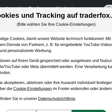
re
Live-Trading
Akademie
off
okies und Tracking auf traderfox
(Bitte wählen Sie Ihre Cookie-Einstellungen)
ige Cookies, damit unsere Website technisch funktioniert. Mit 
Blog
m Dienste von Partnern, z. B. für eingebettete YouTube-Video
nd personalisierte Werbung.
 unseren wöchentlichen kostenlosen Newsletter, um 
ionen auf Ihrem Gerät gespeichert oder ausgelesen und Nutzu
 Aktienanalysen oder Weiterentwicklungen zu verp
gle/YouTube oder Meta übermittelt werden. Eine Verarbeitung 
inden.
NEWSLETTER ABONNIEREN
e akzeptieren, ablehnen oder Ihre Auswahl individuell festlegen
über die
Cookie-Einstellungen
im Footer widerrufen oder ändern
Artikel
Aktuelles
Weekly Briefing
Trader-Blog
Tradingerfolge
W
 finden Sie in unserer
Datenschutzrichtlinie
.