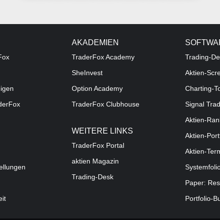
AKADEMIEN
SOFTWA
Fox
TraderFox Academy
Trading-De
SheInvest
Aktien-Scr
digen
Option Academy
Charting-T
aderFox
TraderFox Clubhouse
Signal Tra
Aktien-Ran
WEITERE LINKS
Aktien-Port
TraderFox Portal
Aktien-Ter
aktien Magazin
ellungen
Systemfoli
Trading-Desk
Paper: Res
eit
Portfolio-B