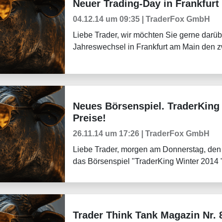
Neuer Trading-Day in Frankfur
Aktuelles
04.12.14 um 09:35 | TraderFox GmbH
Liebe Trader, wir möchten Sie gerne darüb
Jahreswechsel in Frankfurt am Main den 
Neues Börsenspiel. TraderKing 
Aktuelles
Preise!
26.11.14 um 17:26 | TraderFox GmbH
Liebe Trader, morgen am Donnerstag, den 27
das Börsenspiel "TraderKing Winter 2014 "
Trader Think Tank Magazin Nr. 8
Tradingerfolge