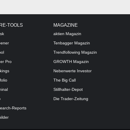
RE-TOOLS
MAGAZINE
sk
aktien
Magazin
eener
Tenbagger Magazin
ool
Trendfollowing Magazin
der Pro
GROWTH
Magazin
kings
Nebenwerte Investor
folio
The Big Call
minal
Stillhalter-Depot
o
Die Trader-Zeitung
earch-Reports
uilder