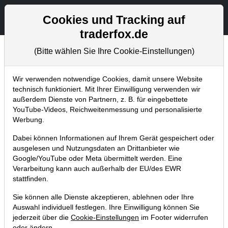
Aktien- und Artikelsuche
Seite
Cookies und Tracking auf
traderfox.de
(Bitte wählen Sie Ihre Cookie-Einstellungen)
Trader-Blog
Home
Blog
Trader-Blog
Wir verwenden notwendige Cookies, damit unsere Website
technisch funktioniert. Mit Ihrer Einwilligung verwenden wir
außerdem Dienste von Partnern, z. B. für eingebettete
420 Mrd. USD bis 2027 - KI bleibt
YouTube-Videos, Reichweitenmessung und personalisierte
der Megatrend dieser Dekade
Werbung.
09.01.2024 um 12:31 Uhr
|
A. Zehetner
Dabei können Informationen auf Ihrem Gerät gespeichert oder
ausgelesen und Nutzungsdaten an Drittanbieter wie
Google/YouTube oder Meta übermittelt werden. Eine
Verarbeitung kann auch außerhalb der EU/des EWR
stattfinden.
Sie können alle Dienste akzeptieren, ablehnen oder Ihre
Auswahl individuell festlegen. Ihre Einwilligung können Sie
jederzeit über die
Cookie-Einstellungen
im Footer widerrufen
oder ändern.