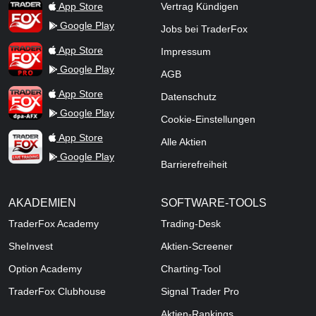
TraderFox App
App Store
Vertrag Kündigen
Google Play
Jobs bei TraderFox
TraderFox Pro
App Store
Impressum
Google Play
AGB
TraderFox dpa-AFX ProFeed
App Store
Datenschutz
Google Play
Cookie-Einstellungen
TraderFox Live Trading
App Store
Alle Aktien
Google Play
Barrierefreiheit
AKADEMIEN
SOFTWARE-TOOLS
TraderFox Academy
Trading-Desk
SheInvest
Aktien-Screener
Option Academy
Charting-Tool
TraderFox Clubhouse
Signal Trader Pro
Aktien-Rankings