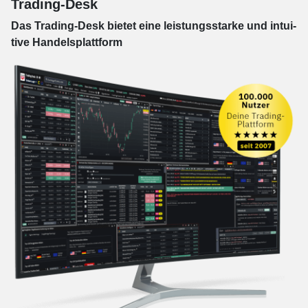
Trading-Desk
Das Trading-
Desk bie­tet eine leis­tungs­star­ke und in­tui­
tive Han­dels­platt­form