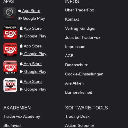
APPS
INFOS
Über TraderFox
App Store
Google Play
Kontakt
TraderFox Flash
TraderFox App
App Store
Vertrag Kündigen
Google Play
Jobs bei TraderFox
TraderFox Pro
App Store
Impressum
Google Play
AGB
TraderFox dpa-AFX ProFeed
App Store
Datenschutz
Google Play
Cookie-Einstellungen
TraderFox Live Trading
App Store
Alle Aktien
Google Play
Barrierefreiheit
AKADEMIEN
SOFTWARE-TOOLS
TraderFox Academy
Trading-Desk
SheInvest
Aktien-Screener