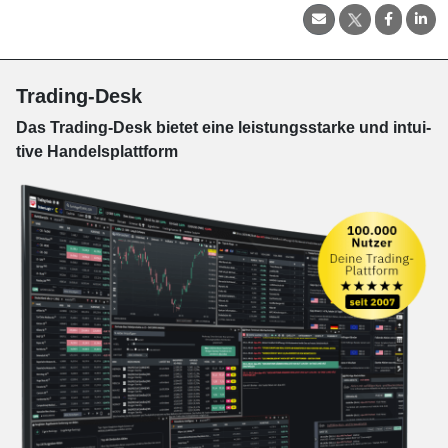
Trading-Desk
Das Trading-
Desk bie­tet eine leis­tungs­star­ke und in­tui­
tive Han­dels­platt­form