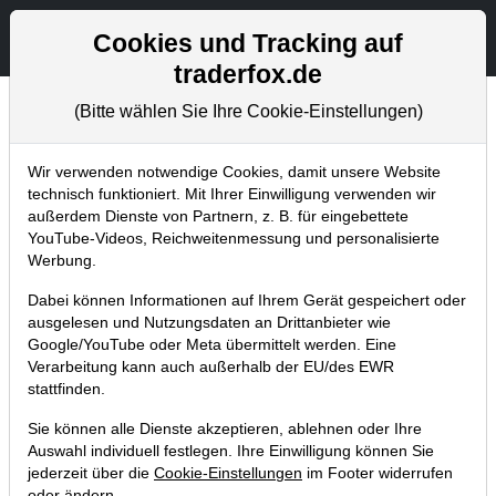
Aktien- und Artikelsuche
Seite
Cookies und Tracking auf
traderfox.de
(Bitte wählen Sie Ihre Cookie-Einstellungen)
Trader-Blog
Home
Blog
Trader-Blog
Wir verwenden notwendige Cookies, damit unsere Website
technisch funktioniert. Mit Ihrer Einwilligung verwenden wir
außerdem Dienste von Partnern, z. B. für eingebettete
aktien RANKINGS -
YouTube-Videos, Reichweitenmessung und personalisierte
Qualitätsaktien mit neuen
Werbung.
Hochs
Dabei können Informationen auf Ihrem Gerät gespeichert oder
ausgelesen und Nutzungsdaten an Drittanbieter wie
Google/YouTube oder Meta übermittelt werden. Eine
25.01.2024 um 11:40 Uhr
|
A. Zehetner
Verarbeitung kann auch außerhalb der EU/des EWR
stattfinden.
Sie können alle Dienste akzeptieren, ablehnen oder Ihre
Auswahl individuell festlegen. Ihre Einwilligung können Sie
jederzeit über die
Cookie-Einstellungen
im Footer widerrufen
oder ändern.