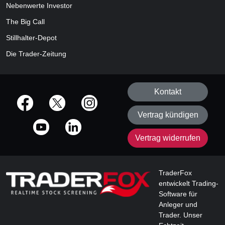
Nebenwerte Investor
The Big Call
Stillhalter-Depot
Die Trader-Zeitung
Kontakt
offizielle Social Media-Accounts
Vertrag kündigen
Vertrag widerrufen
TraderFox
entwickelt Trading-
Software für
Anleger und
Trader. Unser