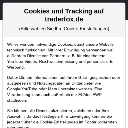
Aktien- und Artikelsuche
Seite
Cookies und Tracking auf
traderfox.de
(Bitte wählen Sie Ihre Cookie-Einstellungen)
Trader-Blog
Home
Blog
Trader-Blog
Wir verwenden notwendige Cookies, damit unsere Website
technisch funktioniert. Mit Ihrer Einwilligung verwenden wir
außerdem Dienste von Partnern, z. B. für eingebettete
aktien RANKINGS-Templates
YouTube-Videos, Reichweitenmessung und personalisierte
am Trading-Desk nutzen!
Werbung.
Dabei können Informationen auf Ihrem Gerät gespeichert oder
31.03.2022 um 11:21 Uhr
|
A. Zehetner
ausgelesen und Nutzungsdaten an Drittanbieter wie
Google/YouTube oder Meta übermittelt werden. Eine
Verarbeitung kann auch außerhalb der EU/des EWR
stattfinden.
Sie können alle Dienste akzeptieren, ablehnen oder Ihre
Auswahl individuell festlegen. Ihre Einwilligung können Sie
jederzeit über die
Cookie-Einstellungen
im Footer widerrufen
oder ändern.