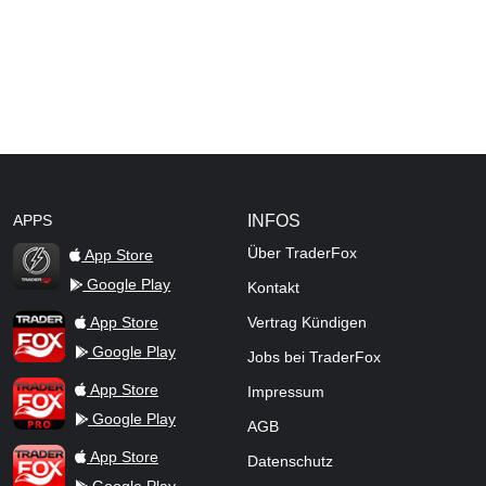
APPS
INFOS
Über TraderFox
App Store
Google Play
Kontakt
TraderFox Flash
TraderFox App
App Store
Vertrag Kündigen
Google Play
Jobs bei TraderFox
TraderFox Pro
App Store
Impressum
Google Play
AGB
TraderFox dpa-AFX ProFeed
App Store
Datenschutz