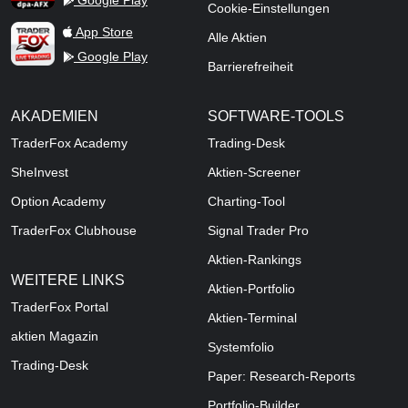
Google Play
Cookie-Einstellungen
TraderFox Live Trading
App Store
Alle Aktien
Google Play
Barrierefreiheit
AKADEMIEN
SOFTWARE-TOOLS
TraderFox Academy
Trading-Desk
SheInvest
Aktien-Screener
Option Academy
Charting-Tool
TraderFox Clubhouse
Signal Trader Pro
Aktien-Rankings
WEITERE LINKS
Aktien-Portfolio
TraderFox Portal
Aktien-Terminal
aktien Magazin
Systemfolio
Trading-Desk
Paper: Research-Reports
Portfolio-Builder