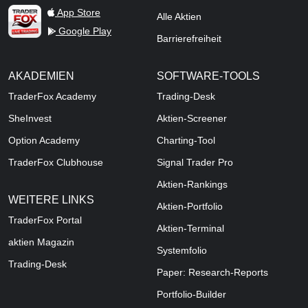
TraderFox Live Trading
App Store
Alle Aktien
Google Play
Barrierefreiheit
AKADEMIEN
SOFTWARE-TOOLS
TraderFox Academy
Trading-Desk
SheInvest
Aktien-Screener
Option Academy
Charting-Tool
TraderFox Clubhouse
Signal Trader Pro
Aktien-Rankings
WEITERE LINKS
Aktien-Portfolio
TraderFox Portal
Aktien-Terminal
aktien Magazin
Systemfolio
Trading-Desk
Paper: Research-Reports
Portfolio-Builder