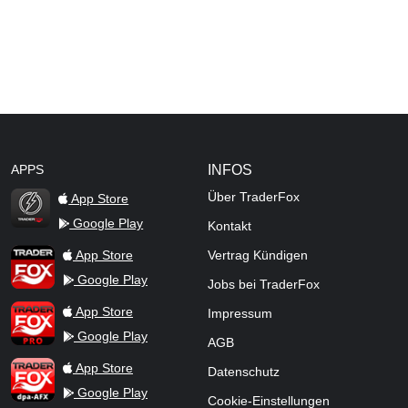
APPS
INFOS
Über TraderFox
App Store
Google Play
Kontakt
TraderFox Flash
TraderFox App
App Store
Vertrag Kündigen
Google Play
Jobs bei TraderFox
TraderFox Pro
App Store
Impressum
Google Play
AGB
TraderFox dpa-AFX ProFeed
App Store
Datenschutz
Google Play
Cookie-Einstellungen