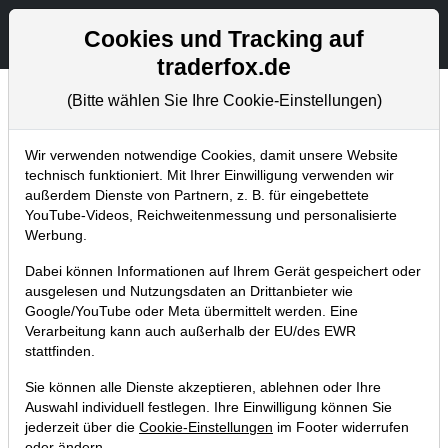
Aktien- und Artikelsuche
Seite
Cookies und Tracking auf
traderfox.de
(Bitte wählen Sie Ihre Cookie-Einstellungen)
Trader-Blog
Home
Blog
Trader-Blog
Wir verwenden notwendige Cookies, damit unsere Website
technisch funktioniert. Mit Ihrer Einwilligung verwenden wir
außerdem Dienste von Partnern, z. B. für eingebettete
aktien RANKINGS: Unter den High-
YouTube-Videos, Reichweitenmessung und personalisierte
Beta-Stocks verbergen sich gerade
Werbung.
viele spannende Breakout-
Dabei können Informationen auf Ihrem Gerät gespeichert oder
Kandidaten!
ausgelesen und Nutzungsdaten an Drittanbieter wie
Google/YouTube oder Meta übermittelt werden. Eine
21.01.2021 um 12:11 Uhr
|
A. Zehetner
Verarbeitung kann auch außerhalb der EU/des EWR
stattfinden.
Sie können alle Dienste akzeptieren, ablehnen oder Ihre
Auswahl individuell festlegen. Ihre Einwilligung können Sie
jederzeit über die
Cookie-Einstellungen
im Footer widerrufen
oder ändern.