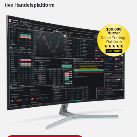
tive Han­dels­platt­form