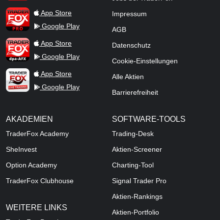
TraderFox Pro
App Store
Impressum
Google Play
AGB
TraderFox dpa-AFX ProFeed
App Store
Datenschutz
Google Play
Cookie-Einstellungen
TraderFox Live Trading
App Store
Alle Aktien
Google Play
Barrierefreiheit
AKADEMIEN
SOFTWARE-TOOLS
TraderFox Academy
Trading-Desk
SheInvest
Aktien-Screener
Option Academy
Charting-Tool
TraderFox Clubhouse
Signal Trader Pro
Aktien-Rankings
WEITERE LINKS
Aktien-Portfolio