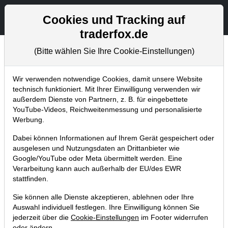
Aktien- und Artikelsuche
Seite
Cookies und Tracking auf
traderfox.de
(Bitte wählen Sie Ihre Cookie-Einstellungen)
Trader-Blog
Home
Blog
Trader-Blog
Wir verwenden notwendige Cookies, damit unsere Website
technisch funktioniert. Mit Ihrer Einwilligung verwenden wir
außerdem Dienste von Partnern, z. B. für eingebettete
Aktien-Screener - positive
YouTube-Videos, Reichweitenmessung und personalisierte
Performance und geringer Abstand
Werbung.
zum Jahreshoch
Dabei können Informationen auf Ihrem Gerät gespeichert oder
ausgelesen und Nutzungsdaten an Drittanbieter wie
28.10.2025 um 10:38 Uhr
|
A. Zehetner
Google/YouTube oder Meta übermittelt werden. Eine
Verarbeitung kann auch außerhalb der EU/des EWR
stattfinden.
Sie können alle Dienste akzeptieren, ablehnen oder Ihre
Auswahl individuell festlegen. Ihre Einwilligung können Sie
jederzeit über die
Cookie-Einstellungen
im Footer widerrufen
oder ändern.