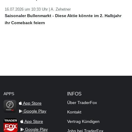
16.07.2026 um 10:33 Uhr |
A. Zehetner
Saisonaler Bullenmarkt - Diese Aktie könnte im 2. Halbjahr
ihr Comeback feiern
APPS
INFOS
Über TraderFox
App Store
Google Play
Kontakt
TraderFox Flash
TraderFox App
App Store
Vertrag Kündigen
Google Play
Jobs bei TraderFox