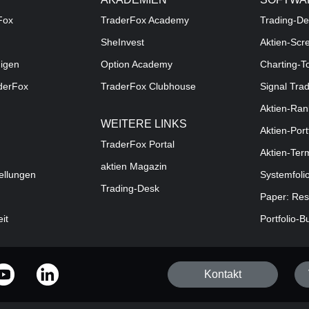
Fox
TraderFox Academy
Trading-De
SheInvest
Aktien-Scr
digen
Option Academy
Charting-T
aderFox
TraderFox Clubhouse
Signal Tra
Aktien-Ran
WEITERE LINKS
Aktien-Port
TraderFox Portal
Aktien-Ter
aktien Magazin
ellungen
Systemfoli
Trading-Desk
Paper: Res
eit
Portfolio-B
Kontakt