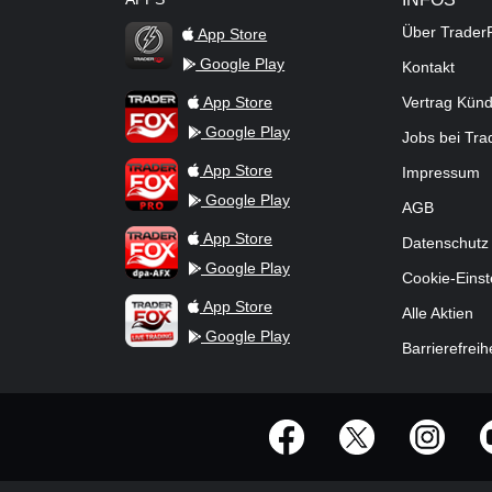
Über Trader
App Store
Google Play
Kontakt
TraderFox Flash
TraderFox App
App Store
Vertrag Kün
Google Play
Jobs bei Tr
TraderFox Pro
App Store
Impressum
Google Play
AGB
TraderFox dpa-AFX ProFeed
App Store
Datenschutz
Google Play
Cookie-Einst
TraderFox Live Trading
App Store
Alle Aktien
Google Play
Barrierefreih
offizielle Social Media-Accounts