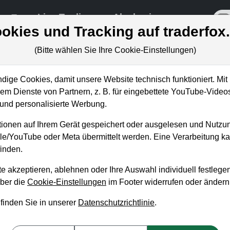
re
Live-Trading
Akademie
off
okies und Tracking auf traderfox
(Bitte wählen Sie Ihre Cookie-Einstellungen)
ige Cookies, damit unsere Website technisch funktioniert. Mit 
m Dienste von Partnern, z. B. für eingebettete YouTube-Video
ce - Onlinehändler profitier
nd personalisierte Werbung.
ionen auf Ihrem Gerät gespeichert oder ausgelesen und Nutzu
gle/YouTube oder Meta übermittelt werden. Eine Verarbeitung 
inden.
e akzeptieren, ablehnen oder Ihre Auswahl individuell festlegen
über die
Cookie-Einstellungen
im Footer widerrufen oder ändern
 finden Sie in unserer
Datenschutzrichtlinie
.