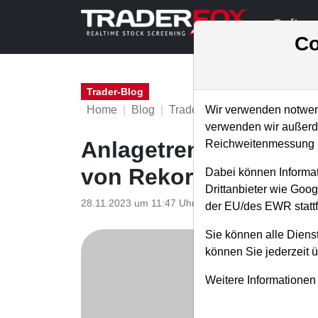
Softwa
Co
Trader-Blog
Home
Blog
Trader-Blog
Wir verwenden notwend
verwenden wir außerde
Anlagetrend E-Commer
Reichweitenmessung u
von Rekordumsätzen
Dabei können Informat
Drittanbieter wie Goo
28.11.2023 um 11:47 Uhr
|
A. Zehetner
der EU/des EWR stattf
Sie können alle Dienst
können Sie jederzeit 
Weitere Informationen