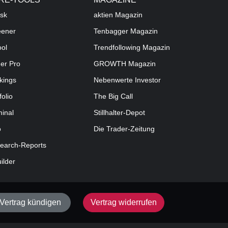
sk
aktien
Magazin
eener
Tenbagger Magazin
ool
Trendfollowing Magazin
der Pro
GROWTH
Magazin
kings
Nebenwerte Investor
folio
The Big Call
minal
Stillhalter-Depot
o
Die Trader-Zeitung
earch-Reports
uilder
Vertrag kündigen
Vertrag widerrufen