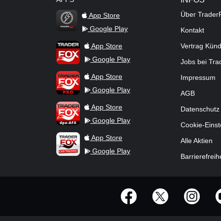
Über Trader
App Store
Google Play
Kontakt
TraderFox Flash
TraderFox App
App Store
Vertrag Kün
Google Play
Jobs bei Tr
TraderFox Pro
App Store
Impressum
Google Play
AGB
TraderFox dpa-AFX ProFeed
App Store
Datenschutz
Google Play
Cookie-Einst
TraderFox Live Trading
App Store
Alle Aktien
Google Play
Barrierefreih
offizielle Social Media-Accounts