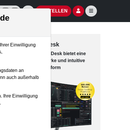
izielle Social Media-Accounts
Aktien- und Artikelsuche öffnen
Seitennavigation öf
BESTELLEN
.de
Trading-Desk
Ihrer Einwilligung
s,
Das Trading-
Desk bie­tet eine
leis­tungs­star­ke und in­tui­tive
Han­dels­platt­form
ngsdaten an
kann auch außerhalb
. Ihre Einwilligung
.