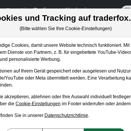
re
Live-Trading
Akademie
off
okies und Tracking auf traderfox
(Bitte wählen Sie Ihre Cookie-Einstellungen)
ige Cookies, damit unsere Website technisch funktioniert. Mit 
m Dienste von Partnern, z. B. für eingebettete YouTube-Video
r Momentum-Breakout-Matrix
nd personalisierte Werbung.
ionen auf Ihrem Gerät gespeichert oder ausgelesen und Nutzu
gle/YouTube oder Meta übermittelt werden. Eine Verarbeitung 
inden.
e akzeptieren, ablehnen oder Ihre Auswahl individuell festlegen
über die
Cookie-Einstellungen
im Footer widerrufen oder ändern
 finden Sie in unserer
Datenschutzrichtlinie
.