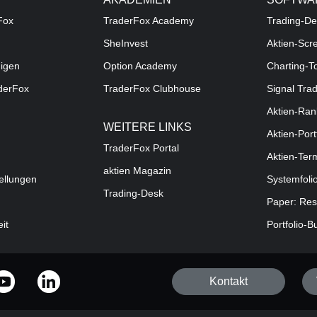
Fox
TraderFox Academy
Trading-De
SheInvest
Aktien-Scr
digen
Option Academy
Charting-T
aderFox
TraderFox Clubhouse
Signal Tra
Aktien-Ran
WEITERE LINKS
Aktien-Port
TraderFox Portal
Aktien-Ter
aktien Magazin
ellungen
Systemfoli
Trading-Desk
Paper: Res
eit
Portfolio-B
Kontakt