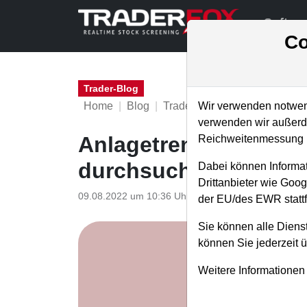
Softwa
Co
Trader-Blog
Home
Blog
Trader-Blog
Wir verwenden notwend
verwenden wir außerde
Anlagetrends mit de
Reichweitenmessung u
durchsuchen
Dabei können Informat
Drittanbieter wie Goo
09.08.2022 um 10:36 Uhr
|
A. Zehetner
der EU/des EWR stattf
Sie können alle Dienst
können Sie jederzeit 
Weitere Informationen