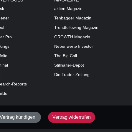
sk
aktien
Magazin
eener
Tenbagger Magazin
ool
Trendfollowing Magazin
der Pro
GROWTH
Magazin
kings
Nebenwerte Investor
folio
The Big Call
minal
Stillhalter-Depot
o
Die Trader-Zeitung
earch-Reports
uilder
Vertrag kündigen
Vertrag widerrufen