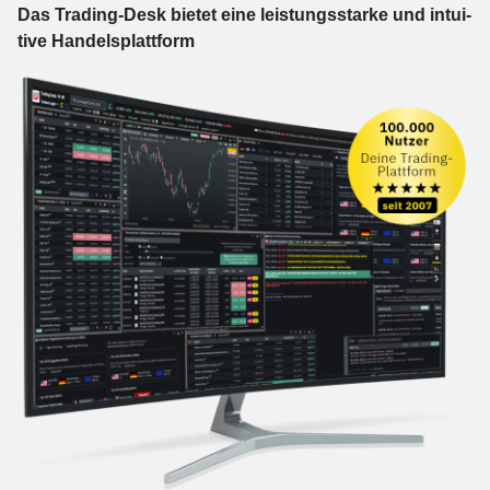
Das Trading-
Desk bie­tet eine leis­tungs­star­ke und in­tui­
tive Han­dels­platt­form