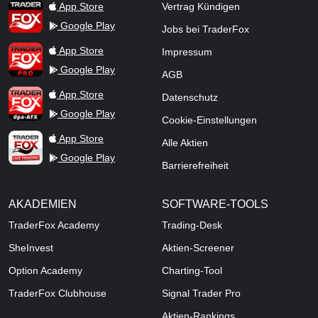
TraderFox App
App Store
Vertrag Kündigen
Google Play
Jobs bei TraderFox
TraderFox Pro
App Store
Impressum
Google Play
AGB
TraderFox dpa-AFX ProFeed
App Store
Datenschutz
Google Play
Cookie-Einstellungen
TraderFox Live Trading
App Store
Alle Aktien
Google Play
Barrierefreiheit
AKADEMIEN
SOFTWARE-TOOLS
TraderFox Academy
Trading-Desk
SheInvest
Aktien-Screener
Option Academy
Charting-Tool
TraderFox Clubhouse
Signal Trader Pro
Aktien-Rankings