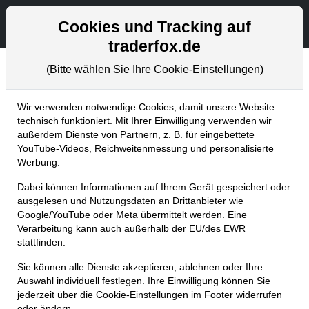
Aktien- und Artikelsuche
Seite
Cookies und Tracking auf
traderfox.de
(Bitte wählen Sie Ihre Cookie-Einstellungen)
Trader-Blog
Home
Blog
Trader-Blog
Wir verwenden notwendige Cookies, damit unsere Website
technisch funktioniert. Mit Ihrer Einwilligung verwenden wir
außerdem Dienste von Partnern, z. B. für eingebettete
Berichtsaison - Das sind wichtige
YouTube-Videos, Reichweitenmessung und personalisierte
Termine in dieser Woche
Werbung.
24.01.2023 um 11:57 Uhr
|
A. Zehetner
Dabei können Informationen auf Ihrem Gerät gespeichert oder
ausgelesen und Nutzungsdaten an Drittanbieter wie
Google/YouTube oder Meta übermittelt werden. Eine
Verarbeitung kann auch außerhalb der EU/des EWR
stattfinden.
Sie können alle Dienste akzeptieren, ablehnen oder Ihre
Auswahl individuell festlegen. Ihre Einwilligung können Sie
jederzeit über die
Cookie-Einstellungen
im Footer widerrufen
oder ändern.