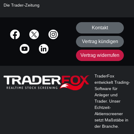
Die Trader-Zeitung
Kontakt
offizielle Social Media-Accounts
Vertrag kündigen
Vertrag widerrufen
TraderFox
entwickelt Trading-
Software für
Anleger und
Trader. Unser
Echtzeit-
Aktienscreener
setzt Maßstäbe in
der Branche.