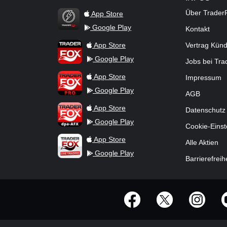
Über Trader
App Store
Google Play
Kontakt
TraderFox Flash
TraderFox App
App Store
Vertrag Kün
Google Play
Jobs bei Tr
TraderFox Pro
App Store
Impressum
Google Play
AGB
TraderFox dpa-AFX ProFeed
App Store
Datenschutz
Google Play
Cookie-Einst
TraderFox Live Trading
App Store
Alle Aktien
Google Play
Barrierefreih
offizielle Social Media-Accounts