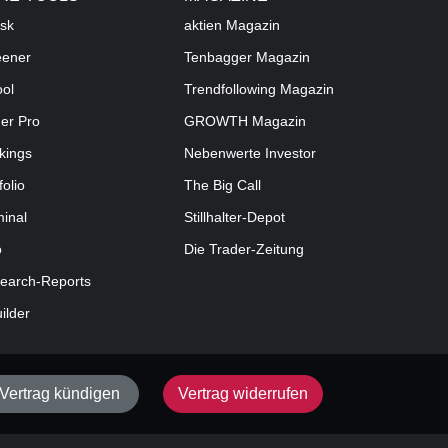
sk
aktien
Magazin
eener
Tenbagger Magazin
ool
Trendfollowing Magazin
der Pro
GROWTH
Magazin
kings
Nebenwerte Investor
folio
The Big Call
minal
Stillhalter-Depot
o
Die Trader-Zeitung
earch-Reports
uilder
Vertrag kündigen
Vertrag widerrufen