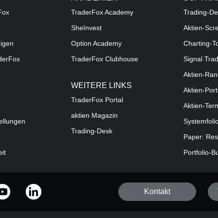
Fox
TraderFox Academy
Trading-De
SheInvest
Aktien-Scr
digen
Option Academy
Charting-T
aderFox
TraderFox Clubhouse
Signal Tra
Aktien-Ran
WEITERE LINKS
Aktien-Port
TraderFox Portal
Aktien-Ter
aktien Magazin
ellungen
Systemfoli
Trading-Desk
Paper: Res
eit
Portfolio-B
Kontakt