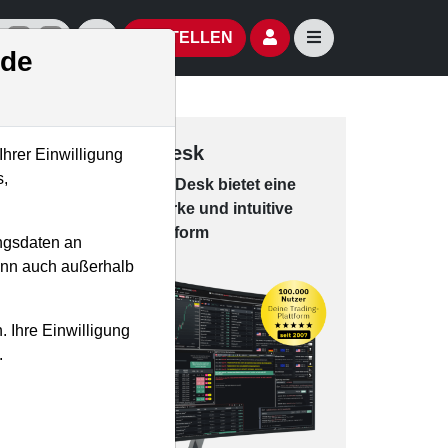
izielle Social Media-Accounts
Aktien- und Artikelsuche öffnen
Seitennavigation öf
BESTELLEN
.de
Trading-Desk
Ihrer Einwilligung
s,
Das Trading-
Desk bie­tet eine
leis­tungs­star­ke und in­tui­tive
Han­dels­platt­form
ngsdaten an
kann auch außerhalb
. Ihre Einwilligung
.