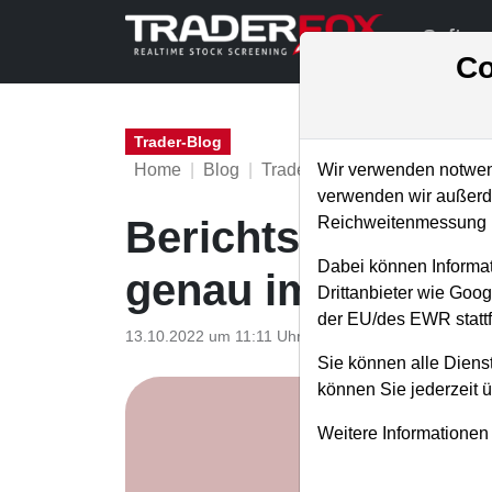
Softwa
Co
Trader-Blog
Home
Blog
Trader-Blog
Wir verwenden notwend
verwenden wir außerde
Reichweitenmessung u
Berichtsaison - S
Dabei können Informat
genau im Blick
Drittanbieter wie Goo
der EU/des EWR stattf
13.10.2022 um 11:11 Uhr
|
A. Zehetner
Sie können alle Dienst
können Sie jederzeit 
Weitere Informationen