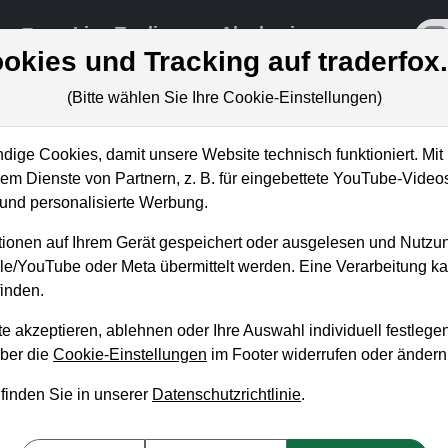
re
Live-Trading
Akademie
off
okies und Tracking auf traderfox
(Bitte wählen Sie Ihre Cookie-Einstellungen)
ige Cookies, damit unsere Website technisch funktioniert. Mit 
m Dienste von Partnern, z. B. für eingebettete YouTube-Video
nd personalisierte Werbung.
o hast du alle Termine
ionen auf Ihrem Gerät gespeichert oder ausgelesen und Nutzu
gle/YouTube oder Meta übermittelt werden. Eine Verarbeitung 
inden.
e akzeptieren, ablehnen oder Ihre Auswahl individuell festlegen
über die
Cookie-Einstellungen
im Footer widerrufen oder ändern
 finden Sie in unserer
Datenschutzrichtlinie
.