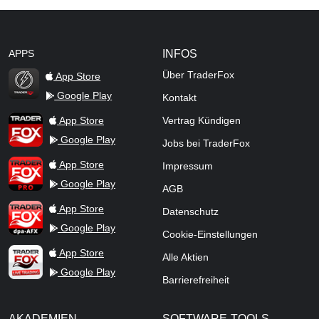
APPS
INFOS
Über TraderFox
App Store
Google Play
Kontakt
TraderFox Flash
TraderFox App
App Store
Vertrag Kündigen
Google Play
Jobs bei TraderFox
TraderFox Pro
App Store
Impressum
Google Play
AGB
TraderFox dpa-AFX ProFeed
App Store
Datenschutz
Google Play
Cookie-Einstellungen
TraderFox Live Trading
App Store
Alle Aktien
Google Play
Barrierefreiheit
AKADEMIEN
SOFTWARE-TOOLS