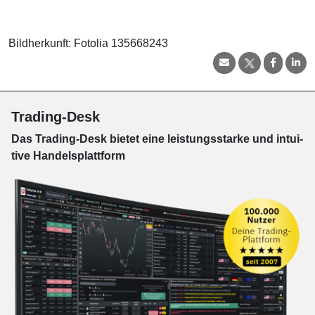
Bildherkunft: Fotolia 135668243
Trading-Desk
Das Trading-
Desk bie­tet eine leis­tungs­star­ke und in­tui­
tive Han­dels­platt­form