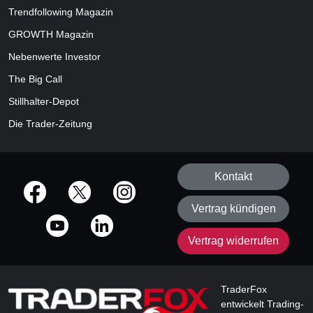
Trendfollowing Magazin
GROWTH
Magazin
Nebenwerte Investor
The Big Call
Stillhalter-Depot
Die Trader-Zeitung
Kontakt
offizielle Social Media-Accounts
Vertrag kündigen
Vertrag widerrufen
TraderFox
entwickelt Trading-