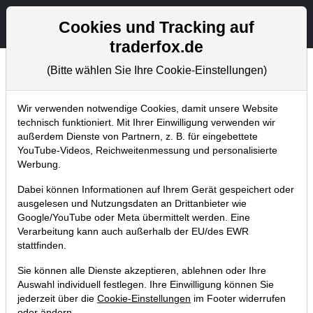
Aktien- und Artikelsuche
Seite
Cookies und Tracking auf
traderfox.de
(Bitte wählen Sie Ihre Cookie-Einstellungen)
Trader-Blog
Home
Blog
Trader-Blog
Wir verwenden notwendige Cookies, damit unsere Website
technisch funktioniert. Mit Ihrer Einwilligung verwenden wir
außerdem Dienste von Partnern, z. B. für eingebettete
Big Picture NVIDIA: namhafter
YouTube-Videos, Reichweitenmessung und personalisierte
Rivale im Bereich der künstlichen
Werbung.
Intelligenz!
Dabei können Informationen auf Ihrem Gerät gespeichert oder
ausgelesen und Nutzungsdaten an Drittanbieter wie
05.07.2017 um 08:43 Uhr
|
P. Uhlschmied
Google/YouTube oder Meta übermittelt werden. Eine
Verarbeitung kann auch außerhalb der EU/des EWR
stattfinden.
Sie können alle Dienste akzeptieren, ablehnen oder Ihre
Auswahl individuell festlegen. Ihre Einwilligung können Sie
jederzeit über die
Cookie-Einstellungen
im Footer widerrufen
oder ändern.