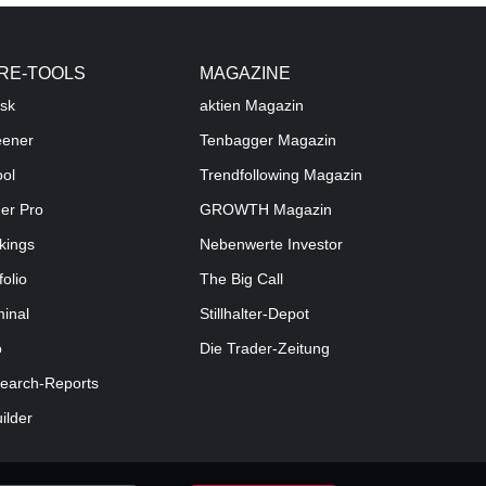
RE-TOOLS
MAGAZINE
sk
aktien
Magazin
eener
Tenbagger Magazin
ool
Trendfollowing Magazin
der Pro
GROWTH
Magazin
kings
Nebenwerte Investor
folio
The Big Call
minal
Stillhalter-Depot
o
Die Trader-Zeitung
earch-Reports
uilder