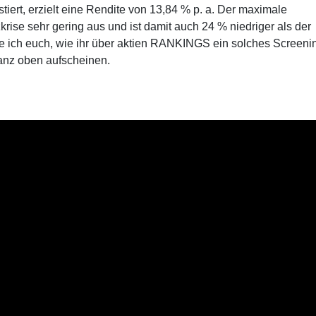
stiert, erzielt eine Rendite von 13,84 % p. a. Der maximale
ise sehr gering aus und ist damit auch 24 % niedriger als der
 ich euch, wie ihr über aktien RANKINGS ein solches Screeni
anz oben aufscheinen.