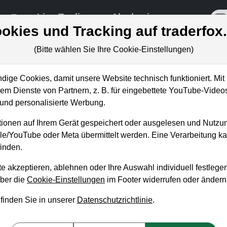
re
Live-Trading
Akademie
off
okies und Tracking auf traderfox
(Bitte wählen Sie Ihre Cookie-Einstellungen)
ige Cookies, damit unsere Website technisch funktioniert. Mit 
m Dienste von Partnern, z. B. für eingebettete YouTube-Video
nd personalisierte Werbung.
Investiere wie Warren
ionen auf Ihrem Gerät gespeichert oder ausgelesen und Nutzu
gle/YouTube oder Meta übermittelt werden. Eine Verarbeitung 
inden.
e akzeptieren, ablehnen oder Ihre Auswahl individuell festlegen
über die
Cookie-Einstellungen
im Footer widerrufen oder ändern
 finden Sie in unserer
Datenschutzrichtlinie
.