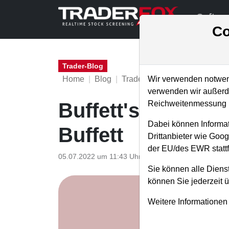
Softwa
Co
Trader-Blog
Home
Blog
Trader-Blog
Wir verwenden notwend
verwenden wir außerde
Reichweitenmessung u
Buffett's Alpha - 
Dabei können Informat
Buffett
Drittanbieter wie Goo
der EU/des EWR stattf
05.07.2022 um 11:43 Uhr
|
A. Zehetner
Sie können alle Dienst
können Sie jederzeit 
Weitere Informationen