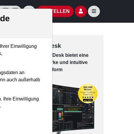
izielle Social Media-Accounts
Aktien- und Artikelsuche öffnen
Seitennavigation öf
BESTELLEN
.de
Trading-Desk
Ihrer Einwilligung
s,
Das Trading-
Desk bie­tet eine
leis­tungs­star­ke und in­tui­tive
Han­dels­platt­form
ngsdaten an
kann auch außerhalb
. Ihre Einwilligung
.