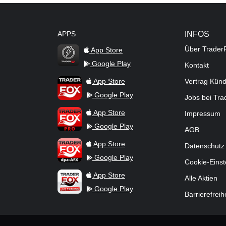
APPS
INFOS
Über Trader
App Store
Google Play
Kontakt
TraderFox Flash
TraderFox App
App Store
Vertrag Kün
Google Play
Jobs bei Tr
TraderFox Pro
App Store
Impressum
Google Play
AGB
TraderFox dpa-AFX ProFeed
App Store
Datenschutz
Google Play
Cookie-Einst
TraderFox Live Trading
App Store
Alle Aktien
Google Play
Barrierefreih