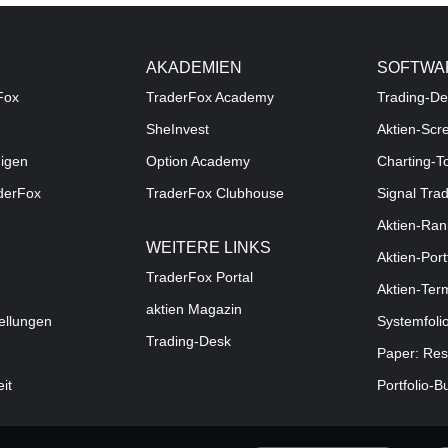
AKADEMIEN
SOFTWA
Fox
TraderFox Academy
Trading-De
SheInvest
Aktien-Scr
digen
Option Academy
Charting-T
aderFox
TraderFox Clubhouse
Signal Tra
Aktien-Ran
WEITERE LINKS
Aktien-Port
TraderFox Portal
Aktien-Ter
aktien Magazin
ellungen
Systemfoli
Trading-Desk
Paper: Res
eit
Portfolio-B