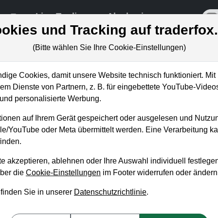
re
Live-Trading
Akademie
off
okies und Tracking auf traderfox
(Bitte wählen Sie Ihre Cookie-Einstellungen)
ige Cookies, damit unsere Website technisch funktioniert. Mit 
m Dienste von Partnern, z. B. für eingebettete YouTube-Video
ndest du Aktien mit hohem
nd personalisierte Werbung.
 52-Wochenhoch
ionen auf Ihrem Gerät gespeichert oder ausgelesen und Nutzu
gle/YouTube oder Meta übermittelt werden. Eine Verarbeitung 
inden.
e akzeptieren, ablehnen oder Ihre Auswahl individuell festlegen
über die
Cookie-Einstellungen
im Footer widerrufen oder ändern
 finden Sie in unserer
Datenschutzrichtlinie
.