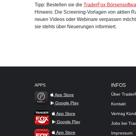
Tipp: Bestellen sie die
TraderFox Börsensoftwa
Hinweis: Die Screening-Vorlagen von aktien Ra
neuen Videos oder Webinare verpassen möcht
sie stehts über Neuerungen informiert.
APPS
INFOS
Über Trader
App Store
Google Play
Kontakt
TraderFox Flash
TraderFox App
App Store
Vertrag Kün
Google Play
Jobs bei Tr
TraderFox Pro
App Store
Impressum