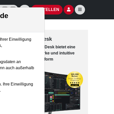
izielle Social Media-Accounts
Aktien- und Artikelsuche öffnen
Seitennavigation öf
BESTELLEN
.de
Trading-Desk
Ihrer Einwilligung
s,
Das Trading-
Desk bie­tet eine
leis­tungs­star­ke und in­tui­tive
Han­dels­platt­form
ngsdaten an
kann auch außerhalb
. Ihre Einwilligung
.