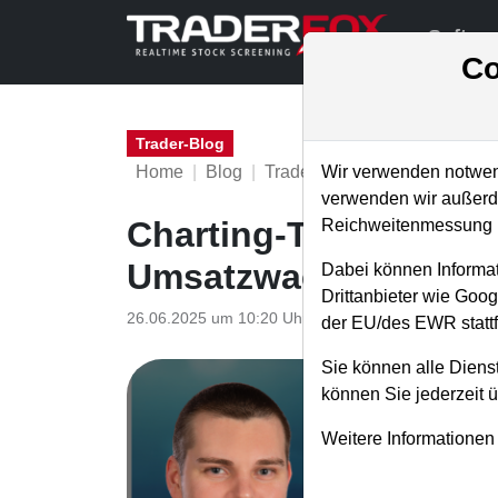
Softwa
Co
Trader-Blog
Home
Blog
Trader-Blog
Wir verwenden notwend
verwenden wir außerde
Charting-Tool - so fi
Reichweitenmessung u
Umsatzwachstum am
Dabei können Informat
Drittanbieter wie Goo
26.06.2025 um 10:20 Uhr
|
A. Zehetner
der EU/des EWR stattf
Sie können alle Dienst
können Sie jederzeit 
Weitere Informationen