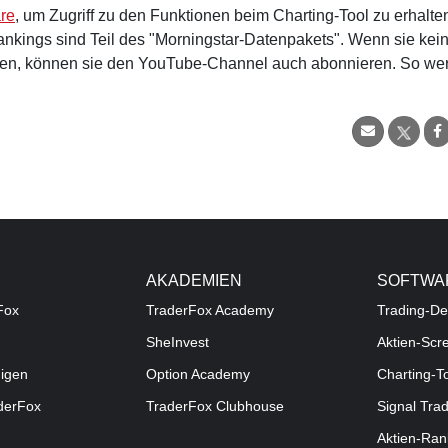
re
, um Zugriff zu den Funktionen beim Charting-Tool zu erhalte
nkings sind Teil des "Morningstar-Datenpakets". Wenn sie kei
en, können sie den YouTube-Channel auch abonnieren. So we
AKADEMIEN
SOFTWA
Fox
TraderFox Academy
Trading-De
SheInvest
Aktien-Scr
digen
Option Academy
Charting-T
aderFox
TraderFox Clubhouse
Signal Tra
Aktien-Ran