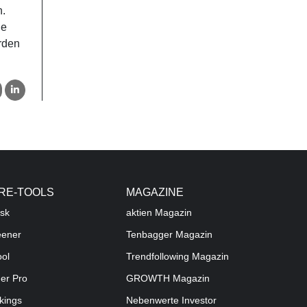
n.
ne
rden
RE-TOOLS
MAGAZINE
sk
aktien
Magazin
eener
Tenbagger Magazin
ool
Trendfollowing Magazin
der Pro
GROWTH
Magazin
kings
Nebenwerte Investor