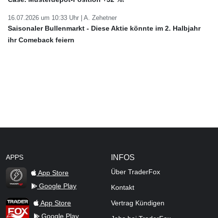
16.07.2026 um 10:33 Uhr |
A. Zehetner
Saisonaler Bullenmarkt - Diese Aktie könnte im 2. Halbjahr
ihr Comeback feiern
APPS
INFOS
Über TraderFox
App Store
Google Play
Kontakt
TraderFox Flash
TraderFox App
App Store
Vertrag Kündigen
Google Play