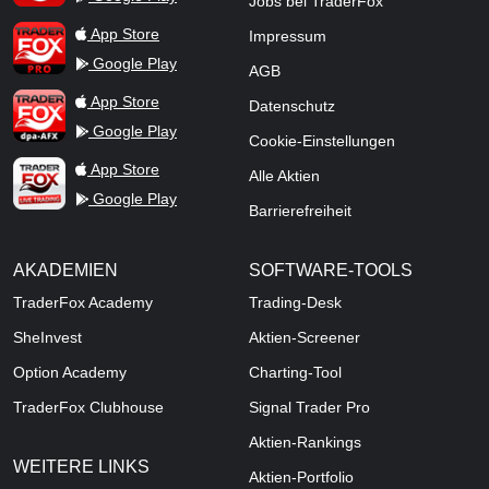
Jobs bei TraderFox
TraderFox Pro
App Store
Impressum
Google Play
AGB
TraderFox dpa-AFX ProFeed
App Store
Datenschutz
Google Play
Cookie-Einstellungen
TraderFox Live Trading
App Store
Alle Aktien
Google Play
Barrierefreiheit
AKADEMIEN
SOFTWARE-TOOLS
TraderFox Academy
Trading-Desk
SheInvest
Aktien-Screener
Option Academy
Charting-Tool
TraderFox Clubhouse
Signal Trader Pro
Aktien-Rankings
WEITERE LINKS
Aktien-Portfolio