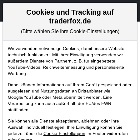
Aktien- und Artikelsuche
Seite
Cookies und Tracking auf
traderfox.de
(Bitte wählen Sie Ihre Cookie-Einstellungen)
Trader-Blog
Home
Blog
Trader-Blog
Wir verwenden notwendige Cookies, damit unsere Website
technisch funktioniert. Mit Ihrer Einwilligung verwenden wir
außerdem Dienste von Partnern, z. B. für eingebettete
Charts - Analysen und
YouTube-Videos, Reichweitenmessung und personalisierte
Konfigurationen
Werbung.
Dabei können Informationen auf Ihrem Gerät gespeichert oder
12.09.2023 um 10:40 Uhr
|
A. Zehetner
ausgelesen und Nutzungsdaten an Drittanbieter wie
Google/YouTube oder Meta übermittelt werden. Eine
Verarbeitung kann auch außerhalb der EU/des EWR
stattfinden.
Sie können alle Dienste akzeptieren, ablehnen oder Ihre
Auswahl individuell festlegen. Ihre Einwilligung können Sie
jederzeit über die
Cookie-Einstellungen
im Footer widerrufen
oder ändern.