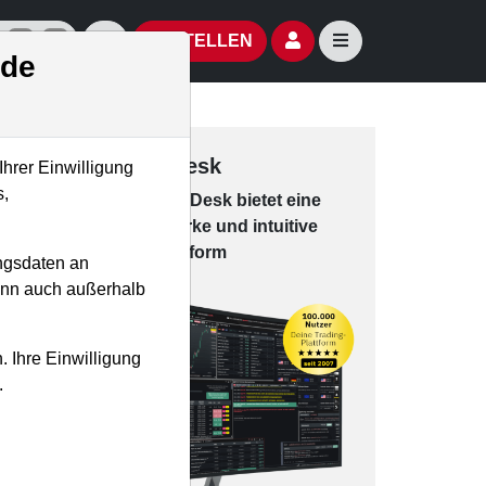
izielle Social Media-Accounts
Aktien- und Artikelsuche öffnen
Seitennavigation öf
BESTELLEN
.de
Trading-Desk
Ihrer Einwilligung
s,
Das Trading-
Desk bie­tet eine
r
leis­tungs­star­ke und in­tui­tive
Han­dels­platt­form
ngsdaten an
kann auch außerhalb
. Ihre Einwilligung
.