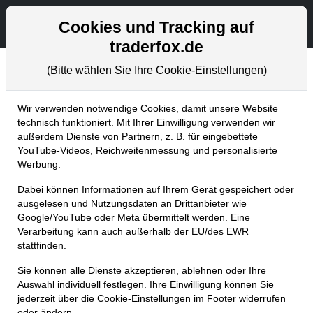
Aktien- und Artikelsuche
Seite
Cookies und Tracking auf
traderfox.de
(Bitte wählen Sie Ihre Cookie-Einstellungen)
Trader-Blog
Home
Blog
Trader-Blog
Wir verwenden notwendige Cookies, damit unsere Website
technisch funktioniert. Mit Ihrer Einwilligung verwenden wir
außerdem Dienste von Partnern, z. B. für eingebettete
Das Branchen-Radar zeigt
YouTube-Videos, Reichweitenmessung und personalisierte
auffällige und breite Kursanstiege
Werbung.
13.02.2024 um 11:39 Uhr
|
A. Zehetner
Dabei können Informationen auf Ihrem Gerät gespeichert oder
ausgelesen und Nutzungsdaten an Drittanbieter wie
Google/YouTube oder Meta übermittelt werden. Eine
Verarbeitung kann auch außerhalb der EU/des EWR
stattfinden.
Sie können alle Dienste akzeptieren, ablehnen oder Ihre
Auswahl individuell festlegen. Ihre Einwilligung können Sie
jederzeit über die
Cookie-Einstellungen
im Footer widerrufen
oder ändern.