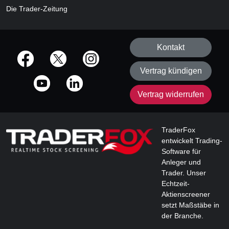
Die Trader-Zeitung
Kontakt
offizielle Social Media-Accounts
Vertrag kündigen
Vertrag widerrufen
TraderFox
entwickelt Trading-
Software für
Anleger und
Trader. Unser
Echtzeit-
Aktienscreener
setzt Maßstäbe in
der Branche.