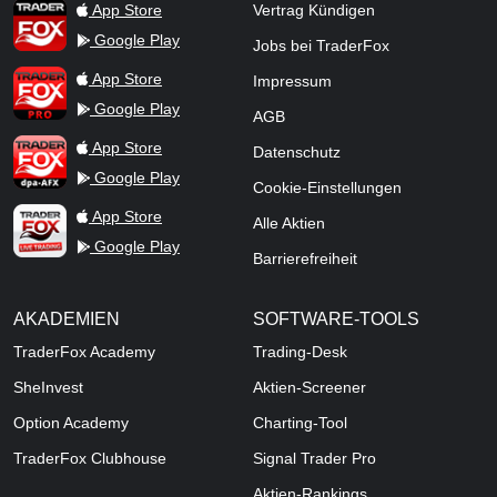
TraderFox App
App Store
Vertrag Kündigen
Google Play
Jobs bei TraderFox
TraderFox Pro
App Store
Impressum
Google Play
AGB
TraderFox dpa-AFX ProFeed
App Store
Datenschutz
Google Play
Cookie-Einstellungen
TraderFox Live Trading
App Store
Alle Aktien
Google Play
Barrierefreiheit
AKADEMIEN
SOFTWARE-TOOLS
TraderFox Academy
Trading-Desk
SheInvest
Aktien-Screener
Option Academy
Charting-Tool
TraderFox Clubhouse
Signal Trader Pro
Aktien-Rankings