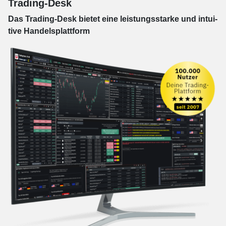
Trading-Desk
Das Trading-
Desk bie­tet eine leis­tungs­star­ke und in­tui­
tive Han­dels­platt­form