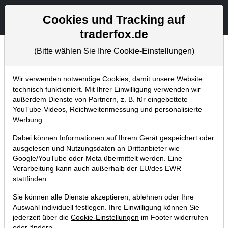
Aktien- und Artikelsuche
Seite
Cookies und Tracking auf
traderfox.de
(Bitte wählen Sie Ihre Cookie-Einstellungen)
Trader-Blog
Home
Blog
Trader-Blog
Wir verwenden notwendige Cookies, damit unsere Website
technisch funktioniert. Mit Ihrer Einwilligung verwenden wir
außerdem Dienste von Partnern, z. B. für eingebettete
Das sind meine 3
YouTube-Videos, Reichweitenmessung und personalisierte
Lieblingsindikatoren: So findest du
Werbung.
damit spannende Aktien!
Dabei können Informationen auf Ihrem Gerät gespeichert oder
ausgelesen und Nutzungsdaten an Drittanbieter wie
23.02.2021 um 11:43 Uhr
|
A. Zehetner
Google/YouTube oder Meta übermittelt werden. Eine
Verarbeitung kann auch außerhalb der EU/des EWR
stattfinden.
Sie können alle Dienste akzeptieren, ablehnen oder Ihre
Auswahl individuell festlegen. Ihre Einwilligung können Sie
jederzeit über die
Cookie-Einstellungen
im Footer widerrufen
oder ändern.