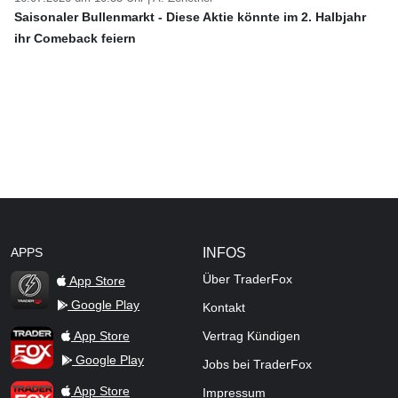
Saisonaler Bullenmarkt - Diese Aktie könnte im 2. Halbjahr
ihr Comeback feiern
APPS
INFOS
Über TraderFox
App Store
Google Play
Kontakt
TraderFox Flash
TraderFox App
App Store
Vertrag Kündigen
Google Play
Jobs bei TraderFox
TraderFox Pro
App Store
Impressum