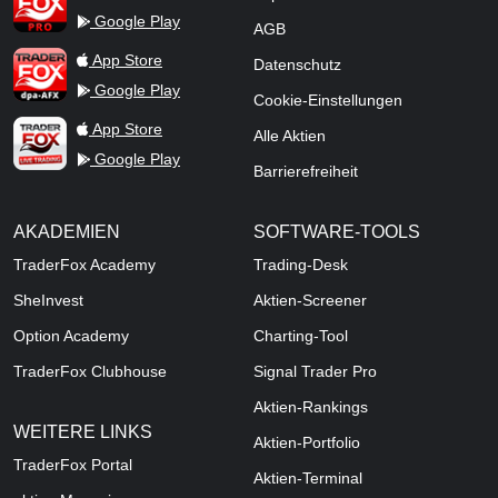
Google Play
AGB
TraderFox dpa-AFX ProFeed
App Store
Datenschutz
Google Play
Cookie-Einstellungen
TraderFox Live Trading
App Store
Alle Aktien
Google Play
Barrierefreiheit
AKADEMIEN
SOFTWARE-TOOLS
TraderFox Academy
Trading-Desk
SheInvest
Aktien-Screener
Option Academy
Charting-Tool
TraderFox Clubhouse
Signal Trader Pro
Aktien-Rankings
WEITERE LINKS
Aktien-Portfolio
TraderFox Portal
Aktien-Terminal