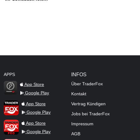
APPS
INFOS
Über TraderFox
App Store
Google Play
Kontakt
TraderFox Flash
TraderFox App
App Store
Vertrag Kündigen
Google Play
Jobs bei TraderFox
TraderFox Pro
App Store
Impressum
Google Play
AGB