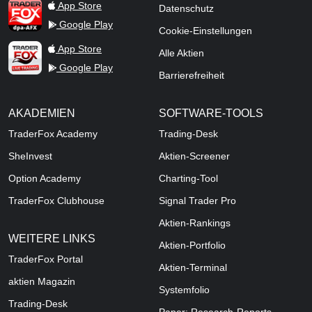
TraderFox dpa-AFX ProFeed
App Store
Datenschutz
Google Play
Cookie-Einstellungen
TraderFox Live Trading
App Store
Alle Aktien
Google Play
Barrierefreiheit
AKADEMIEN
SOFTWARE-TOOLS
TraderFox Academy
Trading-Desk
SheInvest
Aktien-Screener
Option Academy
Charting-Tool
TraderFox Clubhouse
Signal Trader Pro
Aktien-Rankings
WEITERE LINKS
Aktien-Portfolio
TraderFox Portal
Aktien-Terminal
aktien Magazin
Systemfolio
Trading-Desk