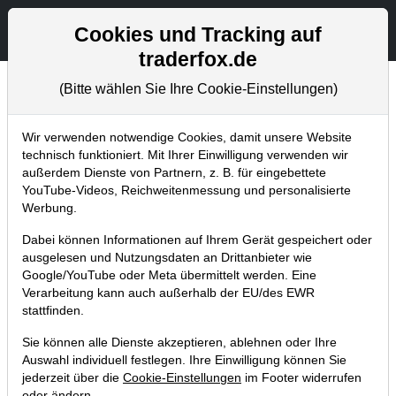
Aktien- und Artikelsuche
Seite
Cookies und Tracking auf
traderfox.de
(Bitte wählen Sie Ihre Cookie-Einstellungen)
Trader-Blog
Home
Blog
Trader-Blog
Wir verwenden notwendige Cookies, damit unsere Website
technisch funktioniert. Mit Ihrer Einwilligung verwenden wir
außerdem Dienste von Partnern, z. B. für eingebettete
Das TraderFox Trading-Desk:
YouTube-Videos, Reichweitenmessung und personalisierte
Ein 5-Minuten-Überblick!
Werbung.
Dabei können Informationen auf Ihrem Gerät gespeichert oder
07.02.2019 um 15:15 Uhr
|
A. Zehetner
ausgelesen und Nutzungsdaten an Drittanbieter wie
Google/YouTube oder Meta übermittelt werden. Eine
Verarbeitung kann auch außerhalb der EU/des EWR
stattfinden.
Sie können alle Dienste akzeptieren, ablehnen oder Ihre
Auswahl individuell festlegen. Ihre Einwilligung können Sie
jederzeit über die
Cookie-Einstellungen
im Footer widerrufen
oder ändern.