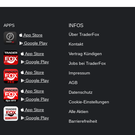
APPS
INFOS
Über TraderFox
App Store
Google Play
Kontakt
TraderFox Flash
TraderFox App
App Store
Vertrag Kündigen
Google Play
Jobs bei TraderFox
TraderFox Pro
App Store
Impressum
Google Play
AGB
TraderFox dpa-AFX ProFeed
App Store
Datenschutz
Google Play
Cookie-Einstellungen
TraderFox Live Trading
App Store
Alle Aktien
Google Play
Barrierefreiheit