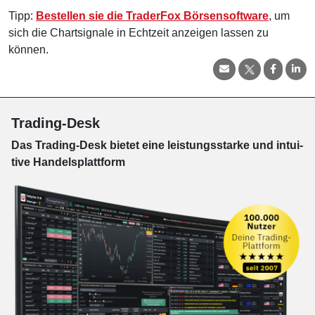
Tipp:
Bestellen sie die TraderFox Börsensoftware
, um
sich die Chartsignale in Echtzeit anzeigen lassen zu
können.
Trading-Desk
Das Trading-
Desk bie­tet eine leis­tungs­star­ke und in­tui­
tive Han­dels­platt­form