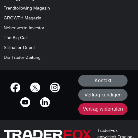
Trendfollowing Magazin
GROWTH
Magazin
Nebenwerte Investor
The Big Call
Stillhalter-Depot
Die Trader-Zeitung
Kontakt
offizielle Social Media-Accounts
Vertrag kündigen
Vertrag widerrufen
TraderFox
entwickelt Trading-