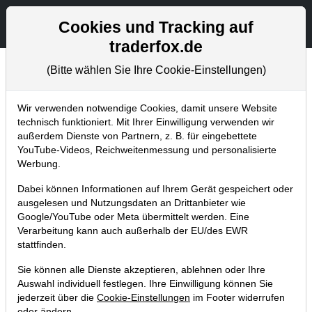
Aktien- und Artikelsuche
Seite
Cookies und Tracking auf
traderfox.de
(Bitte wählen Sie Ihre Cookie-Einstellungen)
Trader-Blog
Home
Blog
Trader-Blog
Wir verwenden notwendige Cookies, damit unsere Website
technisch funktioniert. Mit Ihrer Einwilligung verwenden wir
außerdem Dienste von Partnern, z. B. für eingebettete
Der Trader Wingman
YouTube-Videos, Reichweitenmessung und personalisierte
Werbung.
14.11.2018 um 09:15 Uhr
|
A. Zehetner
Dabei können Informationen auf Ihrem Gerät gespeichert oder
ausgelesen und Nutzungsdaten an Drittanbieter wie
Google/YouTube oder Meta übermittelt werden. Eine
Verarbeitung kann auch außerhalb der EU/des EWR
stattfinden.
Sie können alle Dienste akzeptieren, ablehnen oder Ihre
Auswahl individuell festlegen. Ihre Einwilligung können Sie
jederzeit über die
Cookie-Einstellungen
im Footer widerrufen
oder ändern.