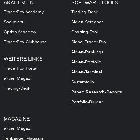
AKADEMIEN
SOFTWARE-TOOLS
TraderFox Academy
Trading-Desk
SheInvest
Aktien-Screener
Option Academy
Charting-Tool
TraderFox Clubhouse
Signal Trader Pro
Aktien-Rankings
WEITERE LINKS
Aktien-Portfolio
TraderFox Portal
Aktien-Terminal
aktien Magazin
Systemfolio
Trading-Desk
Paper: Research-Reports
Portfolio-Builder
MAGAZINE
aktien
Magazin
Tenbagger Magazin