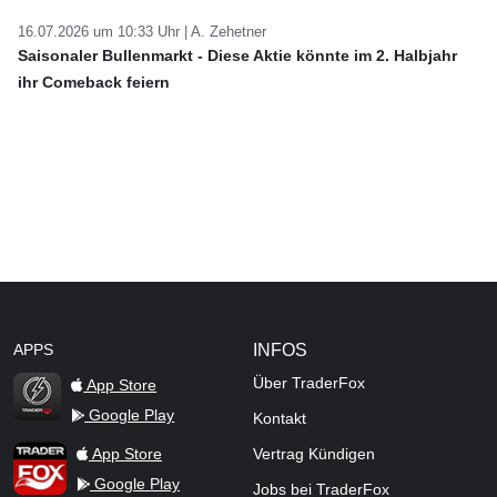
16.07.2026 um 10:33 Uhr |
A. Zehetner
Saisonaler Bullenmarkt - Diese Aktie könnte im 2. Halbjahr
ihr Comeback feiern
APPS
INFOS
Über TraderFox
App Store
Google Play
Kontakt
TraderFox Flash
TraderFox App
App Store
Vertrag Kündigen
Google Play
Jobs bei TraderFox