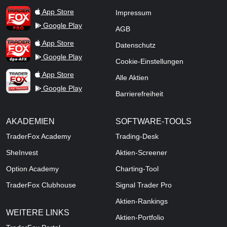
TraderFox Pro
App Store
Impressum
Google Play
AGB
TraderFox dpa-AFX ProFeed
App Store
Datenschutz
Google Play
Cookie-Einstellungen
TraderFox Live Trading
App Store
Alle Aktien
Google Play
Barrierefreiheit
AKADEMIEN
SOFTWARE-TOOLS
TraderFox Academy
Trading-Desk
SheInvest
Aktien-Screener
Option Academy
Charting-Tool
TraderFox Clubhouse
Signal Trader Pro
Aktien-Rankings
WEITERE LINKS
Aktien-Portfolio