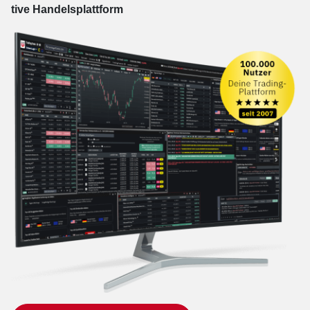
tive Han­dels­platt­form