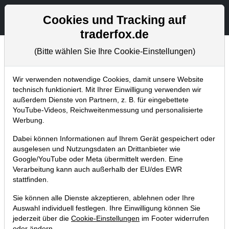
Aktien- und Artikelsuche
Seite
Cookies und Tracking auf
traderfox.de
(Bitte wählen Sie Ihre Cookie-Einstellungen)
Trader-Blog
Home
Blog
Trader-Blog
Wir verwenden notwendige Cookies, damit unsere Website
technisch funktioniert. Mit Ihrer Einwilligung verwenden wir
außerdem Dienste von Partnern, z. B. für eingebettete
Deutsche Aktien, die mit einer
YouTube-Videos, Reichweitenmessung und personalisierte
hohen Trendstärke überzeugen!
Werbung.
16.12.2021 um 12:32 Uhr
|
A. Zehetner
Dabei können Informationen auf Ihrem Gerät gespeichert oder
ausgelesen und Nutzungsdaten an Drittanbieter wie
Google/YouTube oder Meta übermittelt werden. Eine
Verarbeitung kann auch außerhalb der EU/des EWR
stattfinden.
Sie können alle Dienste akzeptieren, ablehnen oder Ihre
Auswahl individuell festlegen. Ihre Einwilligung können Sie
jederzeit über die
Cookie-Einstellungen
im Footer widerrufen
oder ändern.