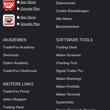
TraderFox dpa-AFX ProFeed
App Store
Datenschutz
Google Play
Cookie-Einstellungen
TraderFox Live Trading
App Store
Alle Aktien
Google Play
Barrierefreiheit
AKADEMIEN
SOFTWARE-TOOLS
TraderFox Academy
Trading-Desk
SheInvest
Aktien-Screener
Option Academy
Charting-Tool
TraderFox Clubhouse
Signal Trader Pro
Aktien-Rankings
WEITERE LINKS
Aktien-Portfolio
TraderFox Portal
Aktien-Terminal
aktien Magazin
Systemfolio
Trading-Desk