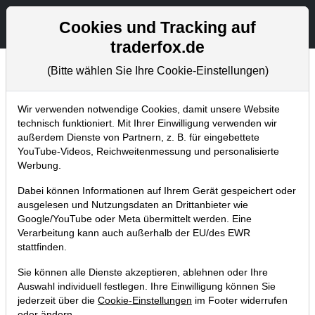
Aktien- und Artikelsuche
Seite
Cookies und Tracking auf
traderfox.de
(Bitte wählen Sie Ihre Cookie-Einstellungen)
Trader-Blog
Home
Blog
Trader-Blog
Wir verwenden notwendige Cookies, damit unsere Website
technisch funktioniert. Mit Ihrer Einwilligung verwenden wir
außerdem Dienste von Partnern, z. B. für eingebettete
Die Top-Dividendenaktien aus
YouTube-Videos, Reichweitenmessung und personalisierte
Europa auf einen Blick!
Werbung.
Dabei können Informationen auf Ihrem Gerät gespeichert oder
26.11.2019 um 13:11 Uhr
|
A. Zehetner
ausgelesen und Nutzungsdaten an Drittanbieter wie
Google/YouTube oder Meta übermittelt werden. Eine
Verarbeitung kann auch außerhalb der EU/des EWR
stattfinden.
Sie können alle Dienste akzeptieren, ablehnen oder Ihre
Auswahl individuell festlegen. Ihre Einwilligung können Sie
jederzeit über die
Cookie-Einstellungen
im Footer widerrufen
oder ändern.