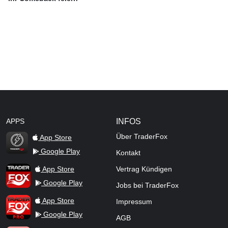
APPS
INFOS
Über TraderFox
App Store
Google Play
Kontakt
TraderFox Flash
TraderFox App
App Store
Vertrag Kündigen
Google Play
Jobs bei TraderFox
TraderFox Pro
App Store
Impressum
Google Play
AGB