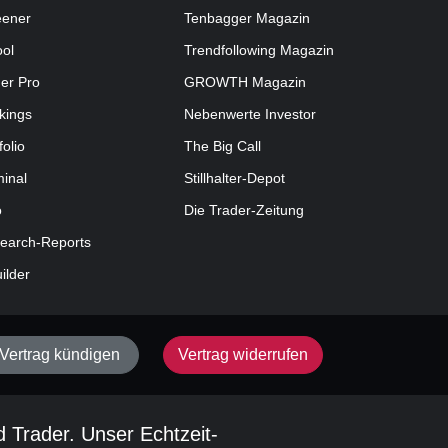
eener
Tenbagger Magazin
ool
Trendfollowing Magazin
der Pro
GROWTH
Magazin
kings
Nebenwerte Investor
folio
The Big Call
minal
Stillhalter-Depot
o
Die Trader-Zeitung
earch-Reports
uilder
Vertrag kündigen
Vertrag widerrufen
d Trader. Unser Echtzeit-