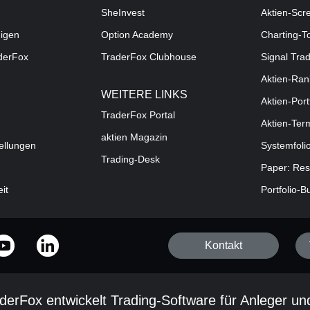
SheInvest
Aktien-Scr
digen
Option Academy
Charting-T
aderFox
TraderFox Clubhouse
Signal Tra
Aktien-Ran
WEITERE LINKS
Aktien-Port
TraderFox Portal
Aktien-Ter
aktien Magazin
ellungen
Systemfoli
Trading-Desk
Paper: Res
eit
Portfolio-B
Kontakt
derFox entwickelt Trading-Software für Anleger un