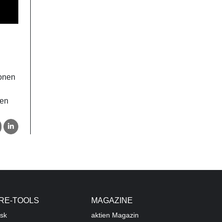
ionen
gen
RE-TOOLS
MAGAZINE
sk
aktien
Magazin