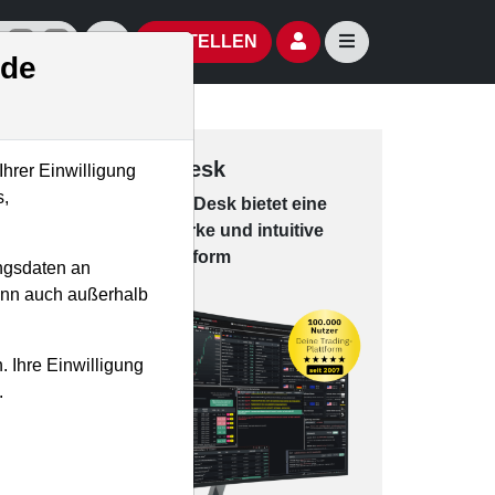
izielle Social Media-Accounts
Aktien- und Artikelsuche öffnen
Seitennavigation öf
BESTELLEN
.de
Trading-Desk
Ihrer Einwilligung
s,
Das Trading-
Desk bie­tet eine
leis­tungs­star­ke und in­tui­tive
Han­dels­platt­form
ngsdaten an
kann auch außerhalb
. Ihre Einwilligung
.