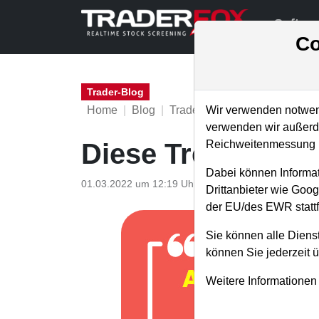
Softwa
Co
Trader-Blog
Home
Blog
Trader-Blog
Wir verwenden notwend
verwenden wir außerde
Reichweitenmessung u
Diese Trends star
Dabei können Informat
01.03.2022 um 12:19 Uhr
|
A. Zehetner
Drittanbieter wie Goo
der EU/des EWR stattf
Sie können alle Dienst
können Sie jederzeit 
Weitere Informationen