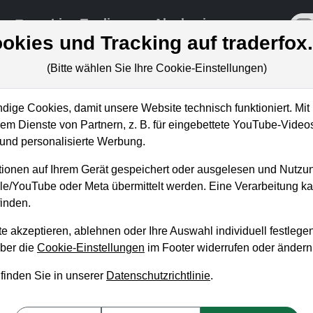
re
Live-Trading
Akademie
off
okies und Tracking auf traderfox
(Bitte wählen Sie Ihre Cookie-Einstellungen)
ige Cookies, damit unsere Website technisch funktioniert. Mit 
m Dienste von Partnern, z. B. für eingebettete YouTube-Video
nd personalisierte Werbung.
ten gerade durch!
ionen auf Ihrem Gerät gespeichert oder ausgelesen und Nutzu
gle/YouTube oder Meta übermittelt werden. Eine Verarbeitung 
inden.
e akzeptieren, ablehnen oder Ihre Auswahl individuell festlegen
über die
Cookie-Einstellungen
im Footer widerrufen oder ändern
 finden Sie in unserer
Datenschutzrichtlinie
.