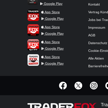
Google Play
Kontakt
TraderFox Flash
TraderFox App
App Store
Vertrag Kün
Google Play
Jobs bei Tr
TraderFox Pro
App Store
Impressum
Google Play
AGB
TraderFox dpa-AFX ProFeed
App Store
Datenschutz
Google Play
Cookie-Einst
TraderFox Live Trading
App Store
Alle Aktien
Google Play
Barrierefreih
offizielle Social Media-Accounts
Tra