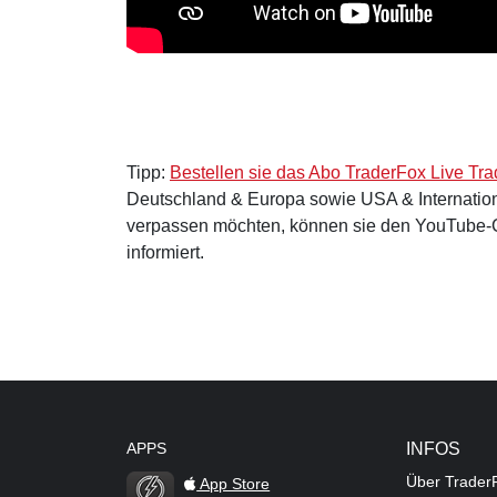
Tipp:
Bestellen sie das Abo TraderFox Live Tra
Deutschland & Europa sowie USA & Internation
verpassen möchten, können sie den YouTube-C
informiert.
APPS
INFOS
Über Trader
App Store