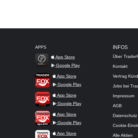
APPS
INFOS
Über Trader
App Store
Google Play
Kontakt
TraderFox Flash
TraderFox App
App Store
Vertrag Kün
Google Play
Jobs bei Tr
TraderFox Pro
App Store
Impressum
Google Play
AGB
TraderFox dpa-AFX ProFeed
App Store
Datenschutz
Google Play
Cookie-Einst
TraderFox Live Trading
App Store
Alle Aktien