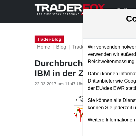
Softwa
Co
Trader-Blog
Home
Blog
Trader-Blog
Wir verwenden notwend
verwenden wir außerde
Durchbruch des Abwärts-
Reichweitenmessung u
IBM in der Zukunft präge
Dabei können Informat
Drittanbieter wie Goo
22.03.2017 um 11:47 Uhr
|
P. Uhlschmied
der EU/des EWR stattf
Sie können alle Dienst
können Sie jederzeit 
Weitere Informationen