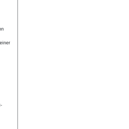
nn
einer
-