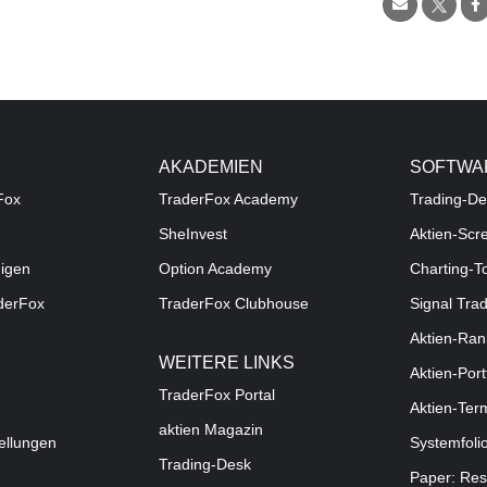
AKADEMIEN
SOFTWA
Fox
TraderFox Academy
Trading-De
SheInvest
Aktien-Scr
digen
Option Academy
Charting-T
aderFox
TraderFox Clubhouse
Signal Tra
Aktien-Ran
WEITERE LINKS
Aktien-Port
TraderFox Portal
Aktien-Ter
aktien Magazin
ellungen
Systemfoli
Trading-Desk
Paper: Res