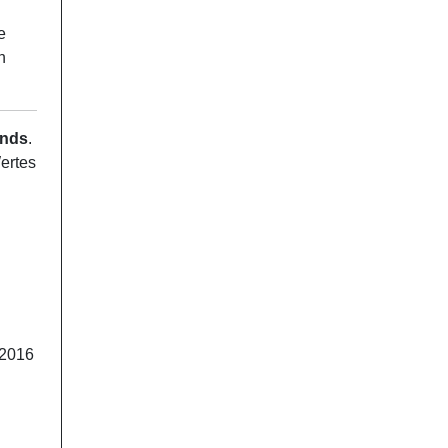
e
n
ends
.
ertes
2016