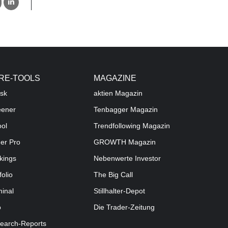
RE-TOOLS
MAGAZINE
sk
aktien
Magazin
eener
Tenbagger Magazin
ool
Trendfollowing Magazin
der Pro
GROWTH
Magazin
kings
Nebenwerte Investor
folio
The Big Call
minal
Stillhalter-Depot
o
Die Trader-Zeitung
earch-Reports