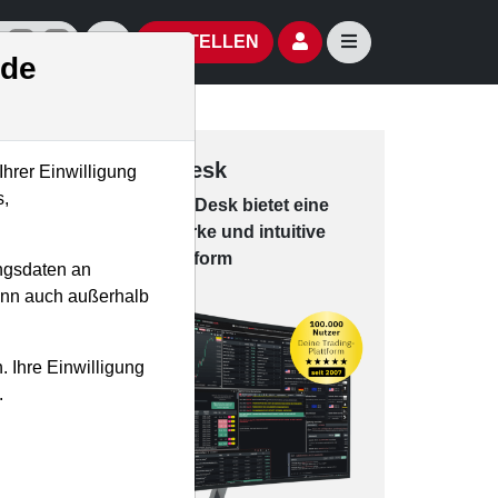
izielle Social Media-Accounts
Aktien- und Artikelsuche öffnen
Seitennavigation öf
BESTELLEN
.de
Trading-Desk
Ihrer Einwilligung
s,
Das Trading-
Desk bie­tet eine
leis­tungs­star­ke und in­tui­tive
Han­dels­platt­form
ngsdaten an
kann auch außerhalb
. Ihre Einwilligung
.