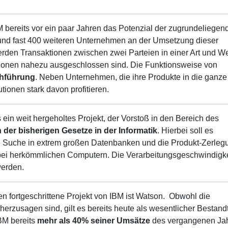
M bereits vor ein paar Jahren das Potenzial der zugrundeliegen
t und fast 400 weiteren Unternehmen an der Umsetzung dieser
den Transaktionen zwischen zwei Parteien in einer Art und W
tionen nahezu ausgeschlossen sind. Die Funktionsweise von
chführung
. Neben Unternehmen, die ihre Produkte in die ganze
tionen stark davon profitieren.
 ein weit hergeholtes Projekt, der Vorstoß in den Bereich des
 der bisherigen Gesetze in der Informatik
. Hierbei soll es
die Suche in extrem großen Datenbanken und die Produkt-Zerleg
 bei herkömmlichen Computern. Die Verarbeitungsgeschwindigke
werden.
 fortgeschrittene Projekt von IBM ist Watson. Obwohl die
rzusagen sind, gilt es bereits heute als wesentlicher Bestandt
BM bereits
mehr als 40% seiner Umsätze
des vergangenen Jah