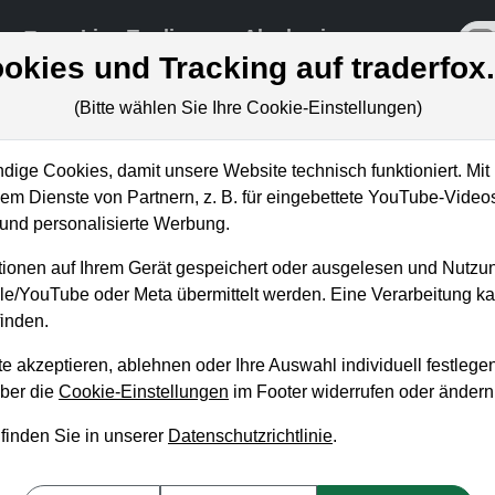
re
Live-Trading
Akademie
off
okies und Tracking auf traderfox
(Bitte wählen Sie Ihre Cookie-Einstellungen)
ige Cookies, damit unsere Website technisch funktioniert. Mit 
m Dienste von Partnern, z. B. für eingebettete YouTube-Video
Trends: Diese 3 Projekte werden
nd personalisierte Werbung.
n!
ionen auf Ihrem Gerät gespeichert oder ausgelesen und Nutzu
gle/YouTube oder Meta übermittelt werden. Eine Verarbeitung 
inden.
e akzeptieren, ablehnen oder Ihre Auswahl individuell festlegen
über die
Cookie-Einstellungen
im Footer widerrufen oder ändern
 finden Sie in unserer
Datenschutzrichtlinie
.