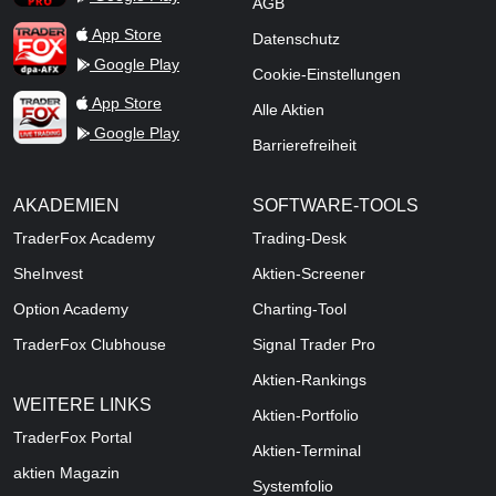
AGB
TraderFox dpa-AFX ProFeed
App Store
Datenschutz
Google Play
Cookie-Einstellungen
TraderFox Live Trading
App Store
Alle Aktien
Google Play
Barrierefreiheit
AKADEMIEN
SOFTWARE-TOOLS
TraderFox Academy
Trading-Desk
SheInvest
Aktien-Screener
Option Academy
Charting-Tool
TraderFox Clubhouse
Signal Trader Pro
Aktien-Rankings
WEITERE LINKS
Aktien-Portfolio
TraderFox Portal
Aktien-Terminal
aktien Magazin
Systemfolio