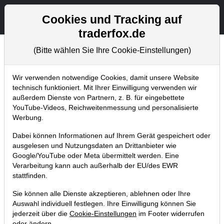
Aktien- und Artikelsuche
Seite
Cookies und Tracking auf
traderfox.de
(Bitte wählen Sie Ihre Cookie-Einstellungen)
Trader-Blog
Home
Blog
Trader-Blog
Wir verwenden notwendige Cookies, damit unsere Website
technisch funktioniert. Mit Ihrer Einwilligung verwenden wir
außerdem Dienste von Partnern, z. B. für eingebettete
Easy-Scan - Diese
YouTube-Videos, Reichweitenmessung und personalisierte
Qualitätsaktien springen
Werbung.
gerade an!
Dabei können Informationen auf Ihrem Gerät gespeichert oder
ausgelesen und Nutzungsdaten an Drittanbieter wie
Google/YouTube oder Meta übermittelt werden. Eine
28.06.2022 um 11:01 Uhr
|
A. Zehetner
Verarbeitung kann auch außerhalb der EU/des EWR
stattfinden.
Sie können alle Dienste akzeptieren, ablehnen oder Ihre
Auswahl individuell festlegen. Ihre Einwilligung können Sie
jederzeit über die
Cookie-Einstellungen
im Footer widerrufen
oder ändern.