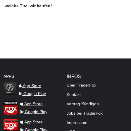
welche Titel wir kaufen!
APPS
INFOS
Über TraderFox
App Store
Google Play
Kontakt
TraderFox Flash
TraderFox App
App Store
Vertrag Kündigen
Google Play
Jobs bei TraderFox
TraderFox Pro
App Store
Impressum
Google Play