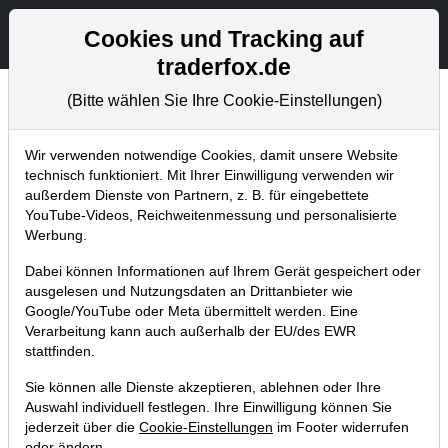
Aktien- und Artikelsuche
Seite
Cookies und Tracking auf
traderfox.de
(Bitte wählen Sie Ihre Cookie-Einstellungen)
Trader-Blog
Home
Blog
Trader-Blog
Wir verwenden notwendige Cookies, damit unsere Website
technisch funktioniert. Mit Ihrer Einwilligung verwenden wir
außerdem Dienste von Partnern, z. B. für eingebettete
Einfache Trenderkennung mit
YouTube-Videos, Reichweitenmessung und personalisierte
dem Markttechnik Add-on!
Werbung.
Dabei können Informationen auf Ihrem Gerät gespeichert oder
08.08.2019 um 13:41 Uhr
|
A. Zehetner
ausgelesen und Nutzungsdaten an Drittanbieter wie
Google/YouTube oder Meta übermittelt werden. Eine
Verarbeitung kann auch außerhalb der EU/des EWR
stattfinden.
Sie können alle Dienste akzeptieren, ablehnen oder Ihre
Auswahl individuell festlegen. Ihre Einwilligung können Sie
jederzeit über die
Cookie-Einstellungen
im Footer widerrufen
oder ändern.