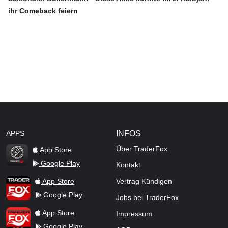
ihr Comeback feiern
APPS
INFOS
Über TraderFox
App Store
Google Play
Kontakt
TraderFox Flash
TraderFox App
App Store
Vertrag Kündigen
Google Play
Jobs bei TraderFox
TraderFox Pro
App Store
Impressum
Google Play