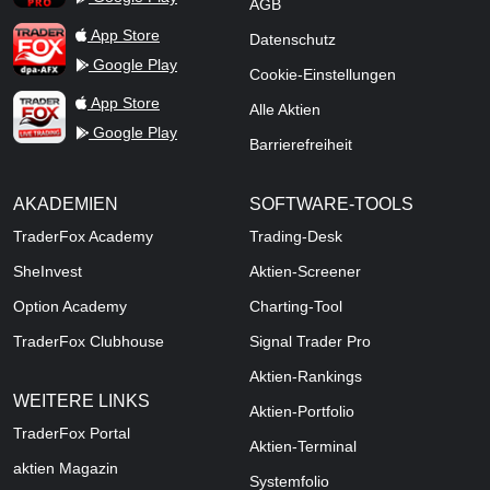
AGB
TraderFox dpa-AFX ProFeed
App Store
Datenschutz
Google Play
Cookie-Einstellungen
TraderFox Live Trading
App Store
Alle Aktien
Google Play
Barrierefreiheit
AKADEMIEN
SOFTWARE-TOOLS
TraderFox Academy
Trading-Desk
SheInvest
Aktien-Screener
Option Academy
Charting-Tool
TraderFox Clubhouse
Signal Trader Pro
Aktien-Rankings
WEITERE LINKS
Aktien-Portfolio
TraderFox Portal
Aktien-Terminal
aktien Magazin
Systemfolio