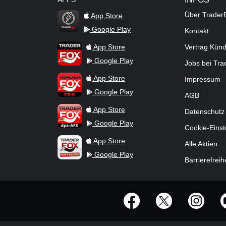
Über Trader
App Store
Google Play
Kontakt
TraderFox Flash
TraderFox App
App Store
Vertrag Kün
Google Play
Jobs bei Tr
TraderFox Pro
App Store
Impressum
Google Play
AGB
TraderFox dpa-AFX ProFeed
App Store
Datenschutz
Google Play
Cookie-Einst
TraderFox Live Trading
App Store
Alle Aktien
Google Play
Barrierefreih
offizielle Social Media-Accounts