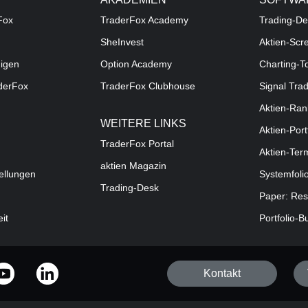
Fox
TraderFox Academy
Trading-De
SheInvest
Aktien-Scr
digen
Option Academy
Charting-T
aderFox
TraderFox Clubhouse
Signal Tra
Aktien-Ran
WEITERE LINKS
Aktien-Port
TraderFox Portal
Aktien-Ter
aktien Magazin
ellungen
Systemfoli
Trading-Desk
Paper: Res
eit
Portfolio-B
Kontakt