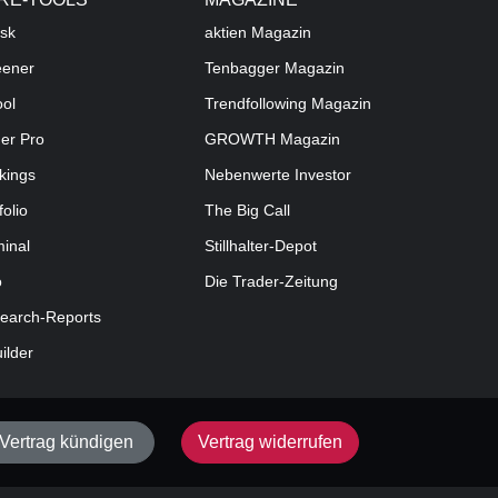
sk
aktien
Magazin
eener
Tenbagger Magazin
ool
Trendfollowing Magazin
der Pro
GROWTH
Magazin
kings
Nebenwerte Investor
folio
The Big Call
minal
Stillhalter-Depot
o
Die Trader-Zeitung
earch-Reports
uilder
Vertrag kündigen
Vertrag widerrufen