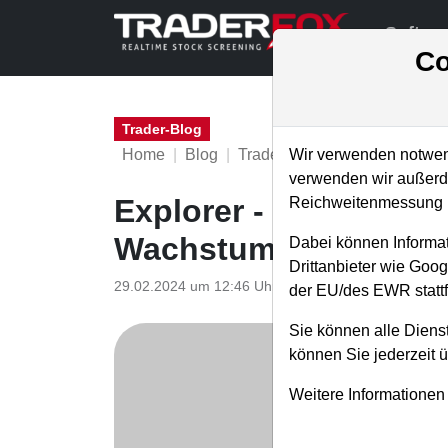
Softwa
Co
Trader-Blog
Home
Blog
Trader-Blog
Wir verwenden notwend
verwenden wir außerde
Explorer - Diese Akt
Reichweitenmessung u
Wachstumsraten und
Dabei können Informat
Drittanbieter wie Goo
29.02.2024 um 12:46 Uhr
|
A. Zehetner
der EU/des EWR stattf
Sie können alle Dienst
können Sie jederzeit 
Weitere Informationen