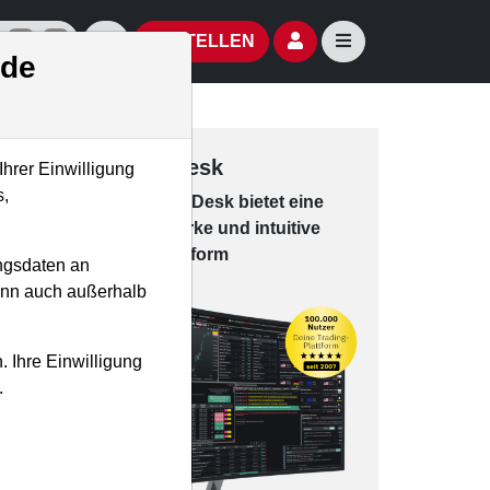
izielle Social Media-Accounts
Aktien- und Artikelsuche öffnen
Seitennavigation öf
BESTELLEN
.de
Trading-Desk
Ihrer Einwilligung
s,
Das Trading-
Desk bie­tet eine
leis­tungs­star­ke und in­tui­tive
Han­dels­platt­form
ngsdaten an
kann auch außerhalb
. Ihre Einwilligung
.