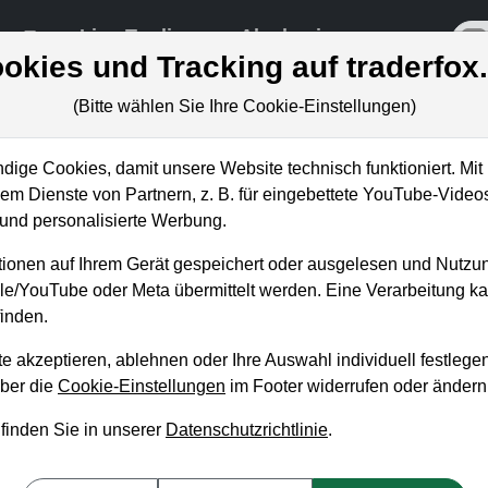
re
Live-Trading
Akademie
off
okies und Tracking auf traderfox
(Bitte wählen Sie Ihre Cookie-Einstellungen)
ige Cookies, damit unsere Website technisch funktioniert. Mit 
m Dienste von Partnern, z. B. für eingebettete YouTube-Video
ien überzeugen mit hohen
nd personalisierte Werbung.
 Dividenden
ionen auf Ihrem Gerät gespeichert oder ausgelesen und Nutzu
gle/YouTube oder Meta übermittelt werden. Eine Verarbeitung 
inden.
e akzeptieren, ablehnen oder Ihre Auswahl individuell festlegen
über die
Cookie-Einstellungen
im Footer widerrufen oder ändern
 finden Sie in unserer
Datenschutzrichtlinie
.