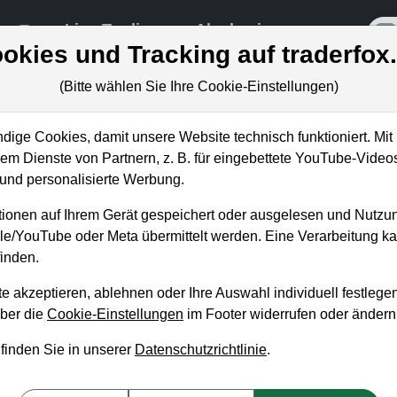
re
Live-Trading
Akademie
off
okies und Tracking auf traderfox
(Bitte wählen Sie Ihre Cookie-Einstellungen)
ige Cookies, damit unsere Website technisch funktioniert. Mit 
m Dienste von Partnern, z. B. für eingebettete YouTube-Video
etzer bei Qualitätsaktien als
nd personalisierte Werbung.
ionen auf Ihrem Gerät gespeichert oder ausgelesen und Nutzu
gle/YouTube oder Meta übermittelt werden. Eine Verarbeitung 
inden.
e akzeptieren, ablehnen oder Ihre Auswahl individuell festlegen
über die
Cookie-Einstellungen
im Footer widerrufen oder ändern
 finden Sie in unserer
Datenschutzrichtlinie
.