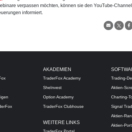
Webinare verpassen möchten, können sie den YouTube-Channel
uerungen informiert.
AKADEMIEN
SOFTWA
Fox
TraderFox Academy
Trading-De
SheInvest
Aktien-Scr
digen
Option Academy
Charting-T
aderFox
TraderFox Clubhouse
Signal Tra
Aktien-Ran
WEITERE LINKS
Aktien-Port
TraderFox Portal