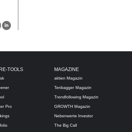
RE-TOOLS
MAGAZINE
sk
aktien
Magazin
eener
Tenbagger Magazin
ool
Trendfollowing Magazin
der Pro
GROWTH
Magazin
kings
Nebenwerte Investor
folio
The Big Call