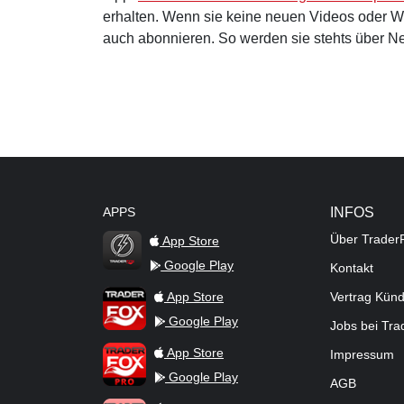
erhalten. Wenn sie keine neuen Videos oder 
auch abonnieren. So werden sie stehts über Ne
APPS
INFOS
Über Trader
App Store
Google Play
Kontakt
TraderFox Flash
TraderFox App
App Store
Vertrag Kün
Google Play
Jobs bei Tr
TraderFox Pro
App Store
Impressum
Google Play
AGB