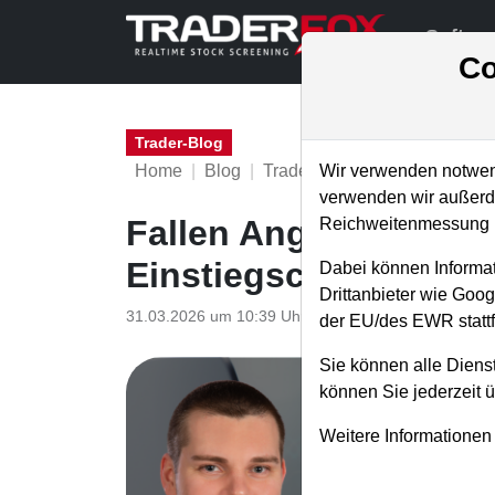
Softwa
Co
Trader-Blog
Home
Blog
Trader-Blog
Wir verwenden notwend
verwenden wir außerde
Fallen Angels - Rücks
Reichweitenmessung u
Einstiegschance
Dabei können Informat
Drittanbieter wie Goo
31.03.2026 um 10:39 Uhr
|
A. Zehetner
der EU/des EWR stattf
Sie können alle Dienst
können Sie jederzeit 
Weitere Informationen