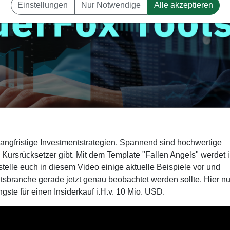
Einstellungen
Nur Notwendige
Alle akzeptieren
 langfristige Investmentstrategien. Spannend sind hochwertige
 Kursrücksetzer gibt. Mit dem Template "Fallen Angels" werdet i
telle euch in diesem Video einige aktuelle Beispiele vor und
tsbranche gerade jetzt genau beobachtet werden sollte. Hier nu
ste für einen Insiderkauf i.H.v. 10 Mio. USD.