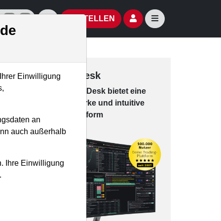
izielle Social Media-Accounts
Aktien- und Artikelsuche öffnen
Seitennavigation öf
BESTELLEN
.de
Trading-Desk
Ihrer Einwilligung
s,
Das Trading-
Desk bie­tet eine
leis­tungs­star­ke und in­tui­tive
Han­dels­platt­form
ngsdaten an
kann auch außerhalb
. Ihre Einwilligung
.