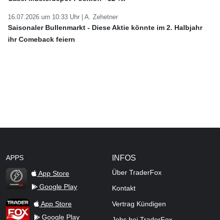
16.07.2026 um 10:33 Uhr |
A. Zehetner
Saisonaler Bullenmarkt - Diese Aktie könnte im 2. Halbjahr
ihr Comeback feiern
APPS
INFOS
Über TraderFox
App Store
Google Play
Kontakt
TraderFox Flash
TraderFox App
App Store
Vertrag Kündigen
Google Play
Jobs bei TraderFox