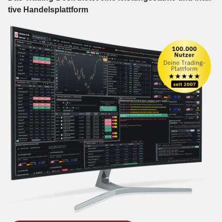
tive Han­dels­platt­form