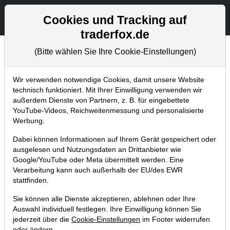
Aktien- und Artikelsuche
Seite
Cookies und Tracking auf
traderfox.de
(Bitte wählen Sie Ihre Cookie-Einstellungen)
Trader-Blog
Home
Blog
Trader-Blog
Wir verwenden notwendige Cookies, damit unsere Website
technisch funktioniert. Mit Ihrer Einwilligung verwenden wir
außerdem Dienste von Partnern, z. B. für eingebettete
Gap-Up - diese US-Aktien springen
YouTube-Videos, Reichweitenmessung und personalisierte
nach positiven Firmennachrichten
Werbung.
an
Dabei können Informationen auf Ihrem Gerät gespeichert oder
ausgelesen und Nutzungsdaten an Drittanbieter wie
16.04.2024 um 11:54 Uhr
|
A. Zehetner
Google/YouTube oder Meta übermittelt werden. Eine
Verarbeitung kann auch außerhalb der EU/des EWR
stattfinden.
Sie können alle Dienste akzeptieren, ablehnen oder Ihre
Auswahl individuell festlegen. Ihre Einwilligung können Sie
jederzeit über die
Cookie-Einstellungen
im Footer widerrufen
oder ändern.