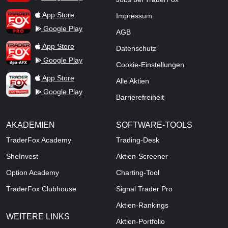
TraderFox Pro
App Store
Impressum
Google Play
AGB
TraderFox dpa-AFX ProFeed
App Store
Datenschutz
Google Play
Cookie-Einstellungen
TraderFox Live Trading
App Store
Alle Aktien
Google Play
Barrierefreiheit
AKADEMIEN
SOFTWARE-TOOLS
TraderFox Academy
Trading-Desk
SheInvest
Aktien-Screener
Option Academy
Charting-Tool
TraderFox Clubhouse
Signal Trader Pro
Aktien-Rankings
WEITERE LINKS
Aktien-Portfolio